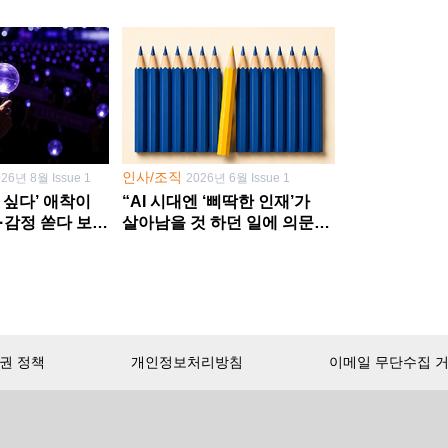
인사/조직
026년 8월 Issue 1
2026년 6월 Issue 1
 싶다’ 애착이
“AI 시대엔 ‘삐딱한 인재’가
·감정 쏟다 보면
살아남을 것 하던 일에 의문
’로
던지고 새 문제 발굴해야”
권 정책
개인정보처리방침
이메일 무단수집 
서비스 첫 달 무료!