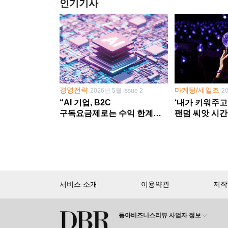
인기기사
경영전략
마케팅/세일즈
2026년 5월 Issue 2
2
“AI 기업, B2C
‘내가 키워주고
구독요금제로는 수익 한계
팬덤 씨앗 시간
다른 사업 없이 AI 성장에만
‘정체성 공동체
의존 땐 위기”
서비스 소개
이용약관
저작
동아비즈니스리뷰 사업자 정보
회원 가입만 해도, DBR 월정액 