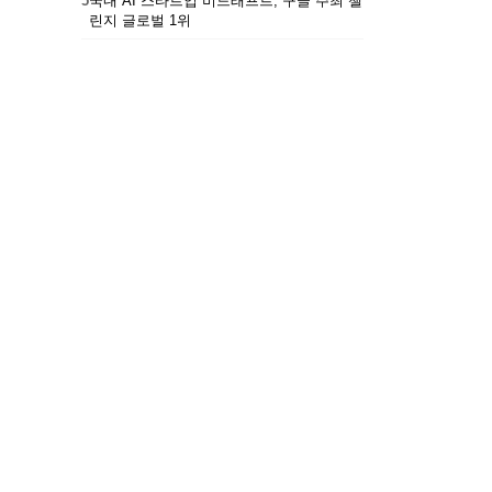
5
국내 AI 스타트업 비드래프트, 구글 주최 챌
린지 글로벌 1위