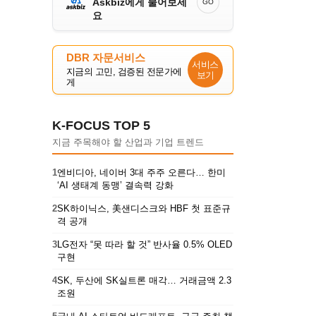
Askbiz에게 물어보세
GO
요
DBR 자문서비스
서비스
지금의 고민, 검증된 전문가에
보기
게
K-FOCUS TOP 5
지금 주목해야 할 산업과 기업 트렌드
1
엔비디아, 네이버 3대 주주 오른다… 한미
‘AI 생태계 동맹’ 결속력 강화
2
SK하이닉스, 美샌디스크와 HBF 첫 표준규
격 공개
3
LG전자 “못 따라 할 것” 반사율 0.5% OLED
구현
4
SK, 두산에 SK실트론 매각… 거래금액 2.3
조원