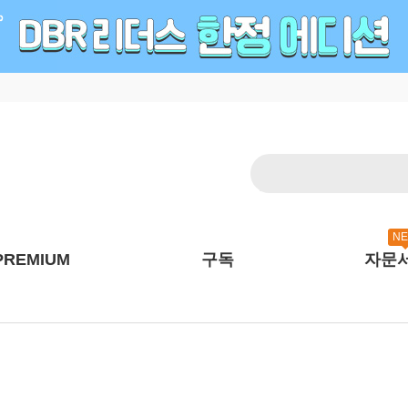
N
PREMIUM
구독
자문