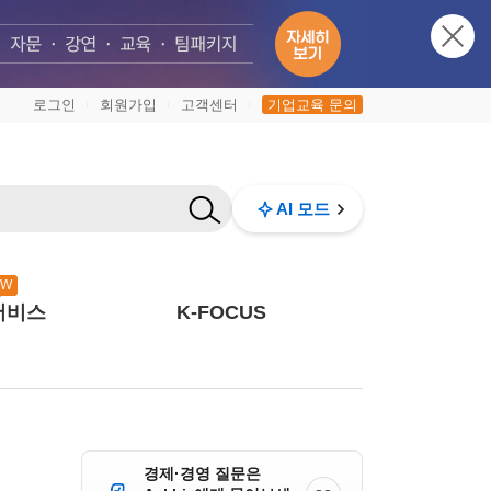
로그인
회원가입
고객센터
기업교육 문의
|
|
|
AI 모드
EW
서비스
K-FOCUS
경제·경영 질문은