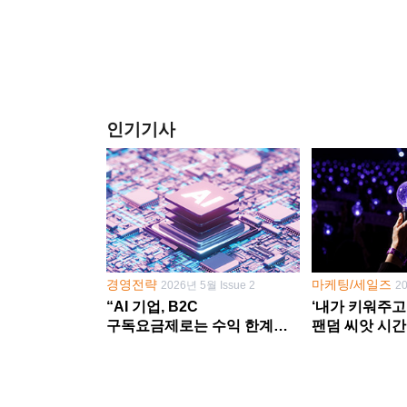
인기기사
경영전략
마케팅/세일즈
2026년 5월 Issue 2
2
“AI 기업, B2C
‘내가 키워주고
구독요금제로는 수익 한계
팬덤 씨앗 시간
다른 사업 없이 AI 성장에만
‘정체성 공동체
의존 땐 위기”