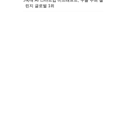
5
국내 AI 스타트업 비드래프트, 구글 주최 챌
린지 글로벌 1위