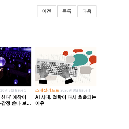
이전
목록
다음
스페셜리포트
026년 8월 Issue 1
2026년 8월 Issue 1
 싶다’ 애착이
AI 시대, 철학이 다시 호출되는
·감정 쏟다 보면
이유
’로