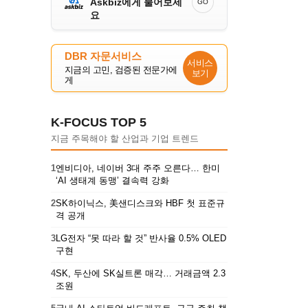
Askbiz에게 물어보세
GO
요
DBR 자문서비스
서비스
지금의 고민, 검증된 전문가에
보기
게
K-FOCUS TOP 5
지금 주목해야 할 산업과 기업 트렌드
1
엔비디아, 네이버 3대 주주 오른다… 한미
‘AI 생태계 동맹’ 결속력 강화
2
SK하이닉스, 美샌디스크와 HBF 첫 표준규
격 공개
3
LG전자 “못 따라 할 것” 반사율 0.5% OLED
구현
4
SK, 두산에 SK실트론 매각… 거래금액 2.3
조원