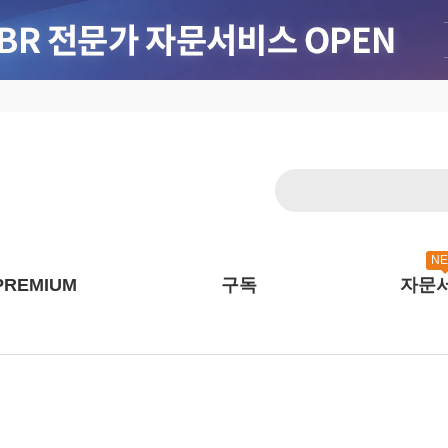
N
PREMIUM
구독
자문