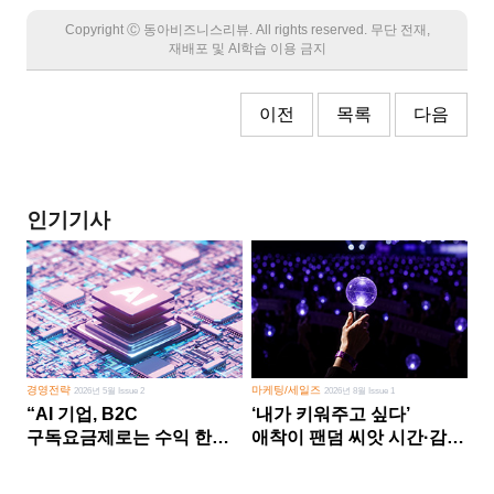
Copyright Ⓒ 동아비즈니스리뷰. All rights reserved. 무단 전재,
재배포 및 AI학습 이용 금지
이전
목록
다음
인기기사
경영전략
마케팅/세일즈
2026년 5월 Issue 2
2026년 8월 Issue 1
“AI 기업, B2C
‘내가 키워주고 싶다’
구독요금제로는 수익 한계
애착이 팬덤 씨앗 시간·감정
다른 사업 없이 AI 성장에만
쏟다 보면 ‘정체성
의존 땐 위기”
공동체’로