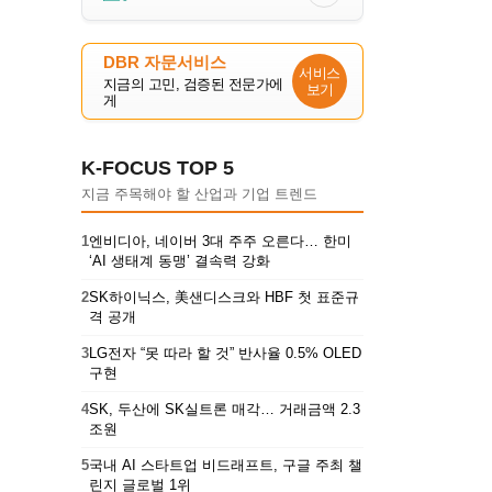
DBR 자문서비스
서비스
지금의 고민, 검증된 전문가에
보기
게
K-FOCUS TOP 5
지금 주목해야 할 산업과 기업 트렌드
1
엔비디아, 네이버 3대 주주 오른다… 한미
‘AI 생태계 동맹’ 결속력 강화
2
SK하이닉스, 美샌디스크와 HBF 첫 표준규
격 공개
3
LG전자 “못 따라 할 것” 반사율 0.5% OLED
구현
4
SK, 두산에 SK실트론 매각… 거래금액 2.3
조원
5
국내 AI 스타트업 비드래프트, 구글 주최 챌
린지 글로벌 1위