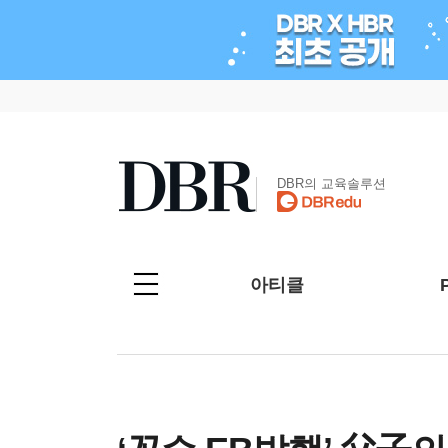
DBR의 교육솔루션
아티클