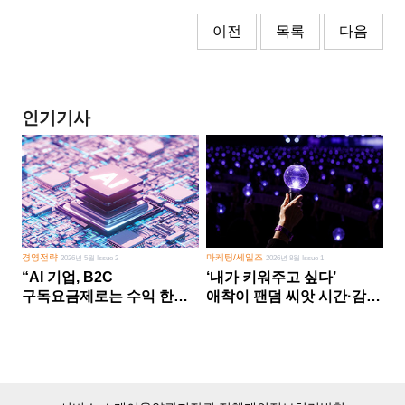
이전
목록
다음
인기기사
경영전략
마케팅/세일즈
2026년 5월 Issue 2
2026년 8월 Issue 1
“AI 기업, B2C
‘내가 키워주고 싶다’
구독요금제로는 수익 한계
애착이 팬덤 씨앗 시간·감정
다른 사업 없이 AI 성장에만
쏟다 보면 ‘정체성
의존 땐 위기”
공동체’로