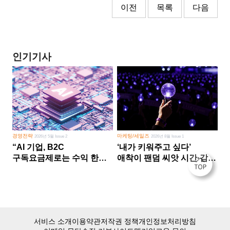
이전
목록
다음
인기기사
경영전략
마케팅/세일즈
2026년 5월 Issue 2
2026년 8월 Issue 1
“AI 기업, B2C
‘내가 키워주고 싶다’
구독요금제로는 수익 한계
애착이 팬덤 씨앗 시간·감정
다른 사업 없이 AI 성장에만
쏟다 보면 ‘정체성
의존 땐 위기”
공동체’로
서비스 소개
이용약관
저작권 정책
개인정보처리방침