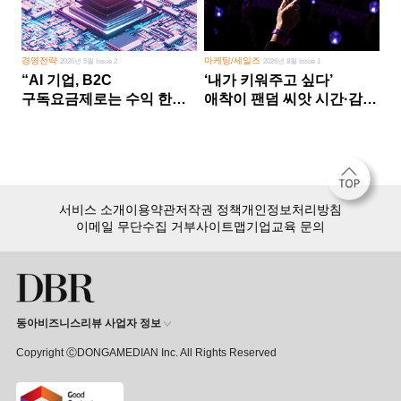
경영전략
마케팅/세일즈
2026년 5월 Issue 2
2026년 8월 Issue 1
“AI 기업, B2C
‘내가 키워주고 싶다’
구독요금제로는 수익 한계
애착이 팬덤 씨앗 시간·감정
다른 사업 없이 AI 성장에만
쏟다 보면 ‘정체성
의존 땐 위기”
공동체’로
서비스 소개
이용약관
저작권 정책
개인정보처리방침
이메일 무단수집 거부
사이트맵
기업교육 문의
동아비즈니스리뷰 사업자 정보
Copyright ⒸDONGAMEDIAN Inc. All Rights Reserved
회원 가입만 해도, DBR 월정액 서비스 첫 달 무료!
15,000여 건의 DBR 콘텐츠를
무제한으로 이용
하세요.