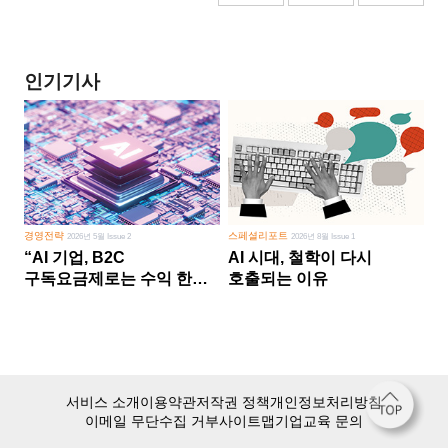
인기기사
경영전략
스페셜리포트
2026년 5월 Issue 2
2026년 8월 Issue 1
“AI 기업, B2C
AI 시대, 철학이 다시
구독요금제로는 수익 한계
호출되는 이유
다른 사업 없이 AI 성장에만
의존 땐 위기”
서비스 소개
이용약관
저작권 정책
개인정보처리방침
이메일 무단수집 거부
사이트맵
기업교육 문의