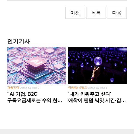
이전
목록
다음
인기기사
경영전략
마케팅/세일즈
2026년 5월 Issue 2
2026년 8월 Issue 1
“AI 기업, B2C
‘내가 키워주고 싶다’
구독요금제로는 수익 한계
애착이 팬덤 씨앗 시간·감정
다른 사업 없이 AI 성장에만
쏟다 보면 ‘정체성
의존 땐 위기”
공동체’로