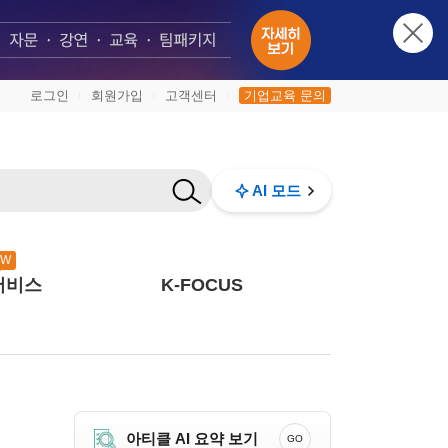
로그인
회원가입
고객센터
기업교육 문의
|
|
|
AI 모드
EW
서비스
K-FOCUS
아티클 AI 요약 보기
GO