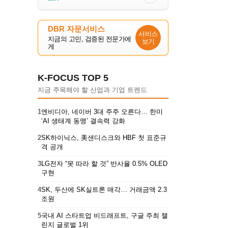
DBR 자문서비스
서비스
지금의 고민, 검증된 전문가에
보기
게
K-FOCUS TOP 5
지금 주목해야 할 산업과 기업 트렌드
1
엔비디아, 네이버 3대 주주 오른다… 한미
‘AI 생태계 동맹’ 결속력 강화
2
SK하이닉스, 美샌디스크와 HBF 첫 표준규
격 공개
3
LG전자 “못 따라 할 것” 반사율 0.5% OLED
구현
4
SK, 두산에 SK실트론 매각… 거래금액 2.3
조원
5
국내 AI 스타트업 비드래프트, 구글 주최 챌
린지 글로벌 1위