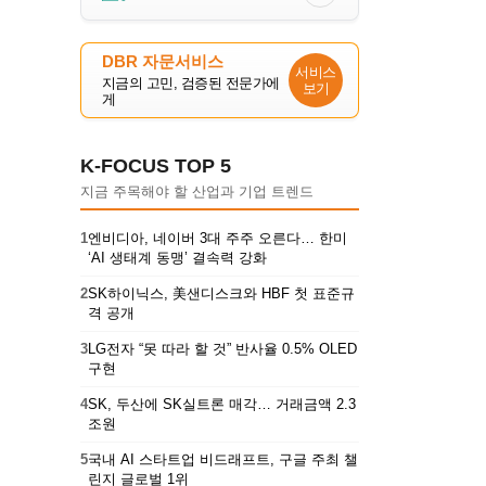
DBR 자문서비스
서비스
지금의 고민, 검증된 전문가에
보기
게
K-FOCUS TOP 5
지금 주목해야 할 산업과 기업 트렌드
1
엔비디아, 네이버 3대 주주 오른다… 한미
‘AI 생태계 동맹’ 결속력 강화
2
SK하이닉스, 美샌디스크와 HBF 첫 표준규
격 공개
3
LG전자 “못 따라 할 것” 반사율 0.5% OLED
구현
4
SK, 두산에 SK실트론 매각… 거래금액 2.3
조원
5
국내 AI 스타트업 비드래프트, 구글 주최 챌
린지 글로벌 1위