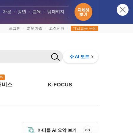
로그인
회원가입
고객센터
기업교육 문의
|
|
|
AI 모드
EW
서비스
K-FOCUS
아티클 AI 요약 보기
GO