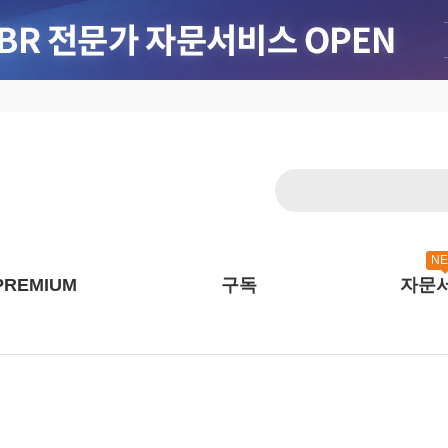
N
PREMIUM
구독
자문