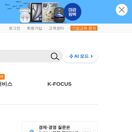
로그인
회원가입
고객센터
기업교육 문의
|
|
|
AI 모드
EW
서비스
K-FOCUS
경제·경영 질문은