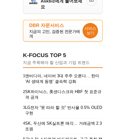
Askbiz에게 물어보세
GO
요
DBR 자문서비스
서비스
지금의 고민, 검증된 전문가에
보기
게
K-FOCUS TOP 5
지금 주목해야 할 산업과 기업 트렌드
1
엔비디아, 네이버 3대 주주 오른다… 한미
‘AI 생태계 동맹’ 결속력 강화
2
SK하이닉스, 美샌디스크와 HBF 첫 표준규
격 공개
3
LG전자 “못 따라 할 것” 반사율 0.5% OLED
구현
4
SK, 두산에 SK실트론 매각… 거래금액 2.3
조원