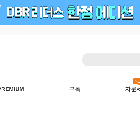
N
PREMIUM
구독
자문