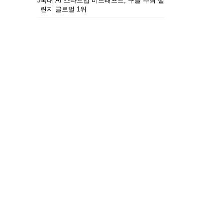
5
국내 AI 스타트업 비드래프트, 구글 주최 챌
린지 글로벌 1위