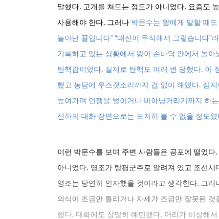
말했다
.
고개를 쳐드는 정도가 아니었다
.
요즘도 높
사용해야 한다
.
그러나
박문수는 왕에게 말할 때도
놀아난 꼴입니다
” “
대신이 무식해서 그렇습니다
”
라
기록하고 있는 상황에서 왕이 손바닥 안에서 놀
탄핵감이었다
.
실제로 탄핵도 여러 번 당했다
.
이 
했고 농담에 우스갯소리까지 겁 없이 해댔다
.
심지
높여가며 언쟁을 벌이거나 비아냥거리기까지 하는
신하의 대화 장면으로는 도저히 볼 수 없을 정도였
이런 박문수를 보며 주변 사람들은 공포에 떨었다
아니었다
.
영조가 탕평군주로 알려져 있고 조선시대
영조는 당연히 인자했을 것이라고 생각한다
.
그러
의식이 조금만 틀리거나 자세가 조금만 잘못된 것
했다
.
대화에도 상당히 예민했다
.
머리가 비상해서