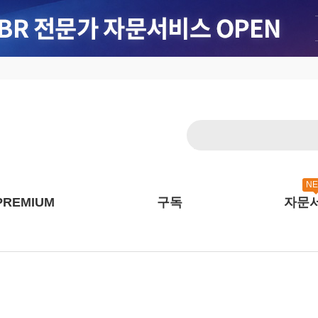
N
PREMIUM
구독
자문