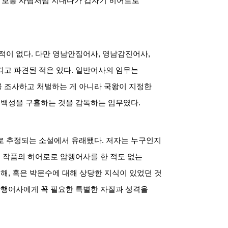
 보통 사람처럼 지내다가 갑자기 히어로로
적이 없다
.
다만 영남안집어사
,
영남감진어사
,
띠고 파견된 적은 있다
.
일반어사의 임무는
 조사하고 처벌하는 게 아니라 국왕이 지정한
 백성을 구휼하는 것을 감독하는 임무였다
.
로 추정되는 소설에서 유래됐다
.
저자는 누구인지
 작품의 히어로로 암행어사를 한 적도 없는
대해
,
혹은 박문수에 대해 상당한 지식이 있었던 것
암행어사에게 꼭 필요한 특별한 자질과 성격을