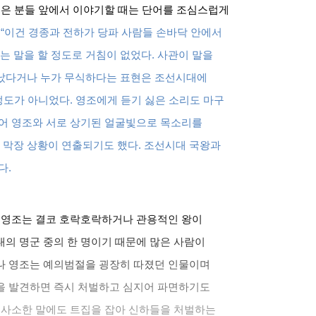
은 분들 앞에서 이야기할 때는 단어를 조심스럽게
“
이건 경종과 전하가 당파 사람들 손바닥 안에서
는 말을 할 정도로 거침이 없었다
.
사관이 말을
아났다거나 누가 무식하다는 표현은 조선시대에
정도가 아니었다
.
영조에게 듣기 싫은 소리도 마구
어 영조와 서로 상기된 얼굴빛으로 목소리를
 막장 상황이 연출되기도 했다
.
조선시대 국왕과
다
.
.
영조는 결코 호락호락하거나 관용적인 왕이
의 명군 중의 한 명이기 때문에 많은 사람이
나 영조는 예의범절을 굉장히 따졌던 인물이며
을 발견하면 즉시 처벌하고 심지어 파면하기도
 사소한 말에도 트집을 잡아 신하들을 처벌하는