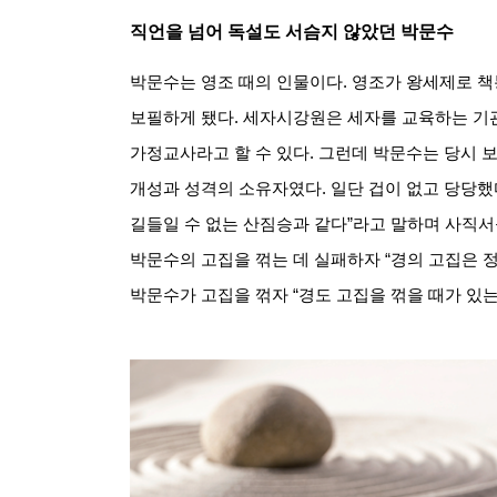
직언을 넘어 독설도 서슴지 않았던 박문수
박문수는 영조 때의 인물이다
.
영조가 왕세제로 책
보필하게 됐다
.
세자시강원은 세자를 교육하는 기
가정교사라고 할 수 있다
.
그런데 박문수는 당시 
개성과 성격의 소유자였다
.
일단 겁이 없고 당당했
길들일 수 없는 산짐승과 같다
”
라고 말하며 사직서
박문수의 고집을 꺾는 데 실패하자
“
경의 고집은 
박문수가 고집을 꺾자
“
경도 고집을 꺾을 때가 있