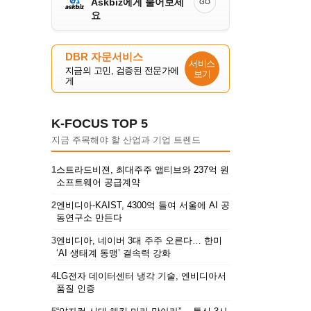
Askbiz에게 물어보세
GO
요
DBR 자문서비스
서비스
지금의 고민, 검증된 전문가에
보기
게
K-FOCUS TOP 5
지금 주목해야 할 산업과 기업 트렌드
1
스트라드비젼, 최대주주 앱티브와 237억 원
소프트웨어 공급계약
2
엔비디아-KAIST, 4300억 들여 서울에 AI 공
동연구소 만든다
3
엔비디아, 네이버 3대 주주 오른다… 한미
‘AI 생태계 동맹’ 결속력 강화
4
LG전자 데이터센터 냉각 기술, 엔비디아서
품질 인증