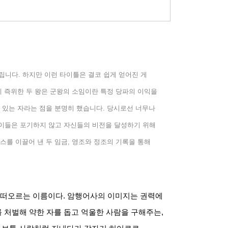
불립니다
.
하지만 이런 타이틀은 결코 쉽게 얻어진 게
에 즉위한 두 왕은 군왕의 소임이란 특정 당파의 이익을
 있는 자라는 점을 분명히 했습니다
.
당시로선 너무나
이들은 포기하지 않고 자신들의 비전을 달성하기 위해
스를 이끌어 낸 두 임금
,
영조와 정조의 기록을 통해
저 떠오르는 이름이다
.
암행어사의 이미지는 권력에
 처벌해 약한 자를 돕고 억울한 사람을 구해주는
,