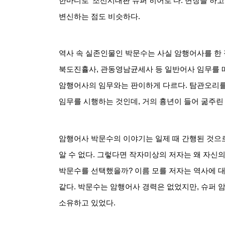
한마디로
‘
조선시대판 슈퍼 히어로
’
다
.
변장을 하고
변신하는 점도 비슷하다
.
역사 속 실존인물인 박문수는 사실 암행어사를 한 
북도진휼사
,
관동영남균세사 등 일반어사 임무를 
암행어사의 임무와는 판이하게 다르다
.
탐관오리를
임무를 시행하는 것인데
,
거의 흉년이 들어 굶주린
암행어사 박문수의 이야기는 일제 때 간행된 것으
알 수 없다
.
그렇다면 작자미상의 저자는 왜 자신의
박문수를 선택했을까
?
이름 모를 저자는 역사에 
같다
.
박문수는 암행어사 경력은 없었지만
,
슈퍼 
소유하고 있었다
.