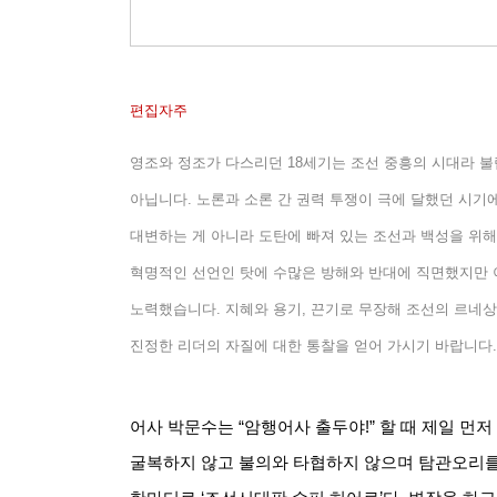
편집자주
영조와 정조가 다스리던
18
세기는 조선 중흥의 시대라 
아닙니다
.
노론과 소론 간 권력 투쟁이 극에 달했던 시기
대변하는 게 아니라 도탄에 빠져 있는 조선과 백성을 위해
혁명적인 선언인 탓에 수많은 방해와 반대에 직면했지만 
노력했습니다
.
지혜와 용기
,
끈기로 무장해 조선의 르네상
진정한 리더의 자질에 대한 통찰을 얻어 가시기 바랍니다
.
어사 박문수는
“
암행어사 출두야
!”
할 때 제일 먼
굴복하지 않고 불의와 타협하지 않으며 탐관오리를