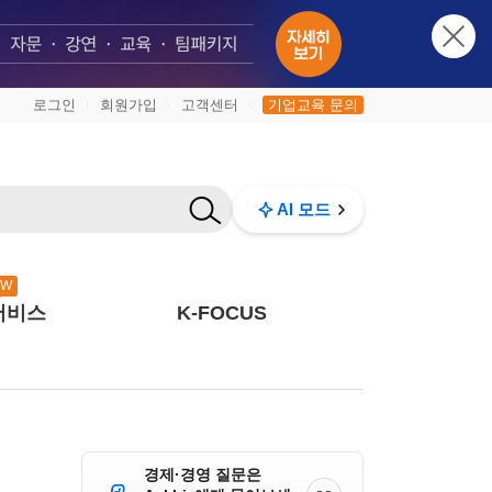
로그인
회원가입
고객센터
기업교육 문의
|
|
|
AI 모드
EW
서비스
K-FOCUS
경제·경영 질문은