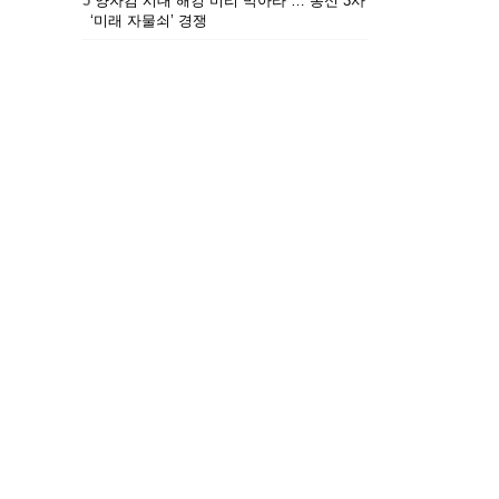
5
“양자컴 시대 해킹 미리 막아라”… 통신 3사
‘미래 자물쇠’ 경쟁