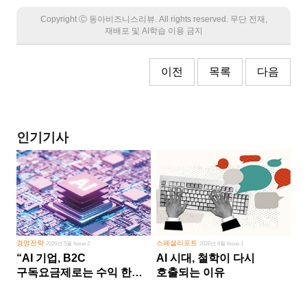
Copyright Ⓒ 동아비즈니스리뷰. All rights reserved. 무단 전재,
재배포 및 AI학습 이용 금지
이전
목록
다음
인기기사
경영전략
스페셜리포트
2026년 5월 Issue 2
2026년 8월 Issue 1
“AI 기업, B2C
AI 시대, 철학이 다시
구독요금제로는 수익 한계
호출되는 이유
다른 사업 없이 AI 성장에만
의존 땐 위기”