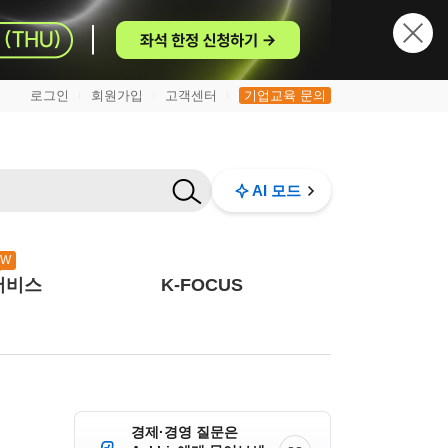
로그인
회원가입
고객센터
기업교육 문의
|
|
|
AI 모드
EW
서비스
K-FOCUS
경제·경영 질문은