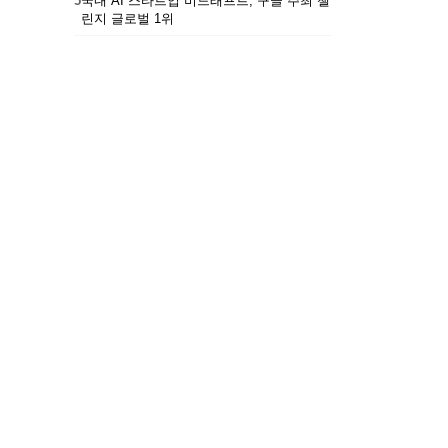
5
국내 AI 스타트업 비드래프트, 구글 주최 챌
린지 글로벌 1위