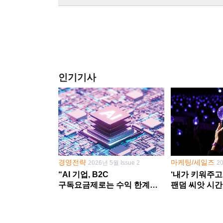
인기기사
경영전략
마케팅/세일즈
2026년 5월 Issue 2
2
“AI 기업, B2C
‘내가 키워주고
구독요금제로는 수익 한계
팬덤 씨앗 시간
다른 사업 없이 AI 성장에만
‘정체성 공동체
의존 땐 위기”