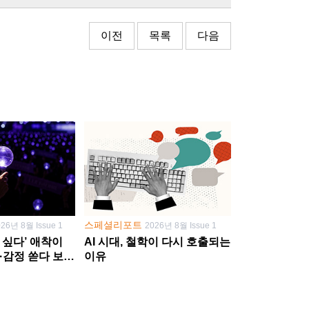
이전
목록
다음
스페셜리포트
026년 8월 Issue 1
2026년 8월 Issue 1
 싶다’ 애착이
AI 시대, 철학이 다시 호출되는
·감정 쏟다 보면
이유
’로