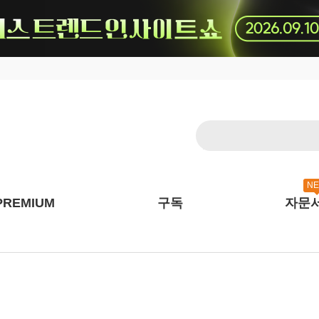
N
PREMIUM
구독
자문