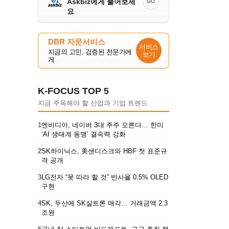
Askbiz에게 물어보세
GO
요
DBR 자문서비스
서비스
지금의 고민, 검증된 전문가에
보기
게
K-FOCUS TOP 5
지금 주목해야 할 산업과 기업 트렌드
1
엔비디아, 네이버 3대 주주 오른다… 한미
‘AI 생태계 동맹’ 결속력 강화
2
SK하이닉스, 美샌디스크와 HBF 첫 표준규
격 공개
3
LG전자 “못 따라 할 것” 반사율 0.5% OLED
구현
4
SK, 두산에 SK실트론 매각… 거래금액 2.3
조원