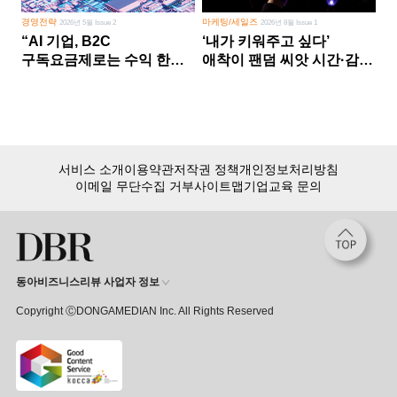
경영전략
마케팅/세일즈
2026년 5월 Issue 2
2026년 8월 Issue 1
“AI 기업, B2C
‘내가 키워주고 싶다’
구독요금제로는 수익 한계
애착이 팬덤 씨앗 시간·감정
다른 사업 없이 AI 성장에만
쏟다 보면 ‘정체성
의존 땐 위기”
공동체’로
서비스 소개
이용약관
저작권 정책
개인정보처리방침
이메일 무단수집 거부
사이트맵
기업교육 문의
동아비즈니스리뷰 사업자 정보
Copyright ⒸDONGAMEDIAN Inc. All Rights Reserved
회원 가입만 해도, DBR 월정액 서비스 첫 달 무료!
15,000여 건의 DBR 콘텐츠를
무제한으로 이용
하세요.
첫 달 무제한 이용