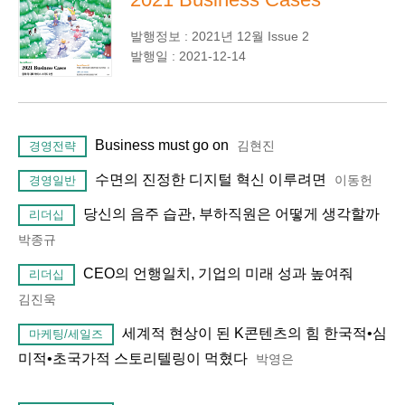
발행정보 : 2021년 12월 Issue 2
발행일 : 2021-12-14
Business must go on
김현진
경영전략
수면의 진정한 디지털 혁신 이루려면
이동헌
경영일반
당신의 음주 습관, 부하직원은 어떻게 생각할까
리더십
박종규
CEO의 언행일치, 기업의 미래 성과 높여줘
리더십
김진욱
세계적 현상이 된 K콘텐츠의 힘 한국적•심
마케팅/세일즈
미적•초국가적 스토리텔링이 먹혔다
박영은