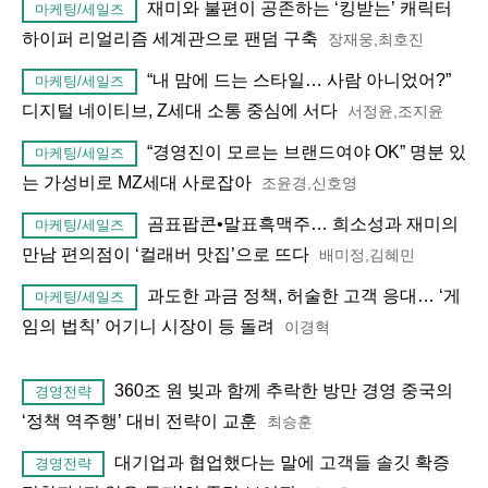
재미와 불편이 공존하는 ‘킹받는’ 캐릭터
마케팅/세일즈
하이퍼 리얼리즘 세계관으로 팬덤 구축
장재웅,최호진
“내 맘에 드는 스타일… 사람 아니었어?”
마케팅/세일즈
디지털 네이티브, Z세대 소통 중심에 서다
서정윤,조지윤
“경영진이 모르는 브랜드여야 OK” 명분 있
마케팅/세일즈
는 가성비로 MZ세대 사로잡아
조윤경,신호영
곰표팝콘•말표흑맥주… 희소성과 재미의
마케팅/세일즈
만남 편의점이 ‘컬래버 맛집’으로 뜨다
배미정,김혜민
과도한 과금 정책, 허술한 고객 응대… ‘게
마케팅/세일즈
임의 법칙’ 어기니 시장이 등 돌려
이경혁
360조 원 빚과 함께 추락한 방만 경영 중국의
경영전략
‘정책 역주행’ 대비 전략이 교훈
최승훈
대기업과 협업했다는 말에 고객들 솔깃 확증
경영전략