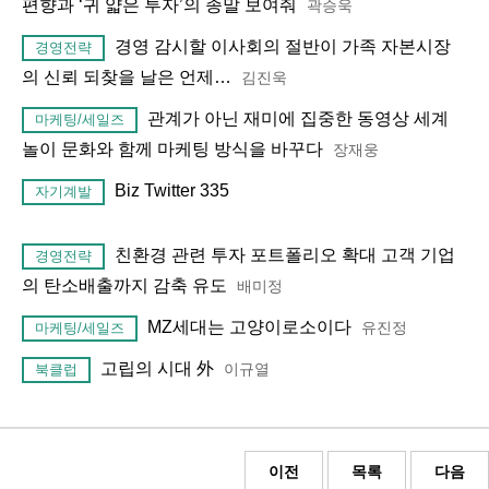
편향과 ‘귀 얇은 투자’의 종말 보여줘
곽승욱
경영 감시할 이사회의 절반이 가족 자본시장
경영전략
의 신뢰 되찾을 날은 언제…
김진욱
관계가 아닌 재미에 집중한 동영상 세계
마케팅/세일즈
놀이 문화와 함께 마케팅 방식을 바꾸다
장재웅
Biz Twitter 335
자기계발
친환경 관련 투자 포트폴리오 확대 고객 기업
경영전략
의 탄소배출까지 감축 유도
배미정
MZ세대는 고양이로소이다
유진정
마케팅/세일즈
고립의 시대 外
이규열
북클럽
이전
목록
다음