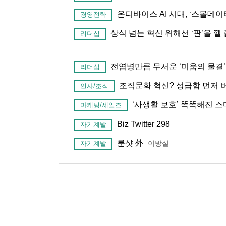
온디바이스 AI 시대, ‘스몰데이
경영전략
상식 넘는 혁신 위해선 ‘판’을 깰
리더십
전염병만큼 무서운 ‘미움의 물결
리더십
조직문화 혁신? 성급함 먼저
인사/조직
‘사생활 보호’ 똑똑해진 
마케팅/세일즈
Biz Twitter 298
자기계발
룬샷 外
이방실
자기계발