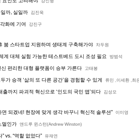
외적 요인도 고려해야
강신형
득일까, 실일까
김진욱
다각화에 기여
강진구
휴 붐 스타트업 지원하며 생태계 구축해가야
차두원
 체계 대체 실험 가능한 테스트베드 도시 조성 필요
방범석
신 편리한 대형 플랫폼이 승부 가른다
고태봉
가 승객 ‘삶의 또 다른 공간’을 경험할 수 있게
류민 ,이세환 ,최
대출까지 파괴적 혁신으로 ‘인도의 국민 앱’되다
김성모
하면 되겠네! 현장에 맞게 생각 바꾸니 혁신적 솔루션”
이미영
노멀인가
앤드루 윈스턴(Andrew Winston)
 vs. “역할 없었다”
유재연