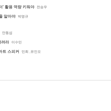
터’ 활용 역량 키워야
전승우
 줄 알아야
박영규
’
안동섭
 버려라
이수민
스마트 스피커
민희 ,유인오