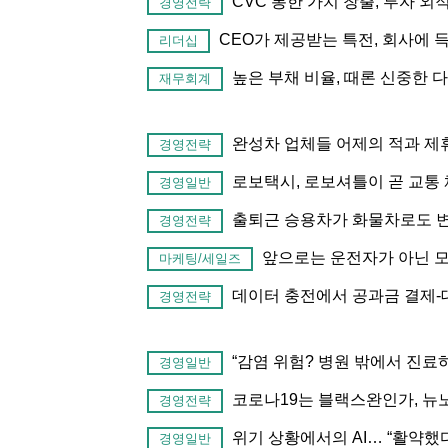
CVC 통한 가치 창출, 투자 
경영전략
CEO가 제공받는 특전, 회사에 
리더십
높은 부채 비율, 때론 신중한 
재무회계
완성차 업체들 어제의 적과 제
경영전략
로보택시, 로보셔틀이 곧 교통
경영일반
출퇴근 승용차가 화물차로도 변
경영전략
앞으로는 운전자가 아닌 모두
마케팅/세일즈
데이터 충전에서 공과금 결제-
경영전략
“감염 위험? 병원 밖에서 진료
경영일반
코로나19는 블랙스완인가, 뉴
경영전략
위기 상황에서의 AI… “활약했다”
경영일반