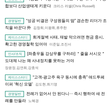
합보다 산업생태계 키운다
크리스 러셀(Chris Russell)
“성공 비결은 구성원들의 땀” 겸손한 리더가 조
경영일반
직을 바꾼다 外
김창희,이왕휘,류주한
회계절벽 사태, 재발 막으려면 현금 중시,
케이스스터디
확고한 경영철학 있어야
이준일,조진서
[좌충우돌 강상무를 구하라] ＂줄을 서시오＂
인사/조직
도대체 나는 왜 사내정치를 못하는 거야
장윤정,김연희,강효석
“고객-광고주 욕구 동시에 충족” 애드투페
케이스스터디
이퍼 ‘혁신 모델’
김도현,최기영
전례가 없어서 안 된다니··· 즉시 행하여 새 전
경영일반
례를 만들라
노혜경