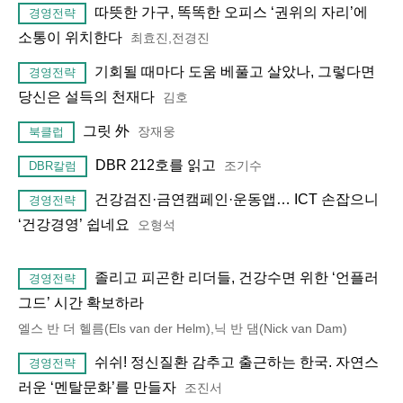
따뜻한 가구, 똑똑한 오피스 ‘권위의 자리’에
경영전략
소통이 위치한다
최효진,전경진
기회될 때마다 도움 베풀고 살았나, 그렇다면
경영전략
당신은 설득의 천재다
김호
그릿 外
장재웅
북클럽
DBR 212호를 읽고
조기수
DBR칼럼
건강검진·금연캠페인·운동앱… ICT 손잡으니
경영전략
‘건강경영’ 쉽네요
오형석
졸리고 피곤한 리더들, 건강수면 위한 ‘언플러
경영전략
그드’ 시간 확보하라
엘스 반 더 헬름(Els van der Helm),닉 반 댐(Nick van Dam)
쉬쉬! 정신질환 감추고 출근하는 한국. 자연스
경영전략
러운 ‘멘탈문화’를 만들자
조진서