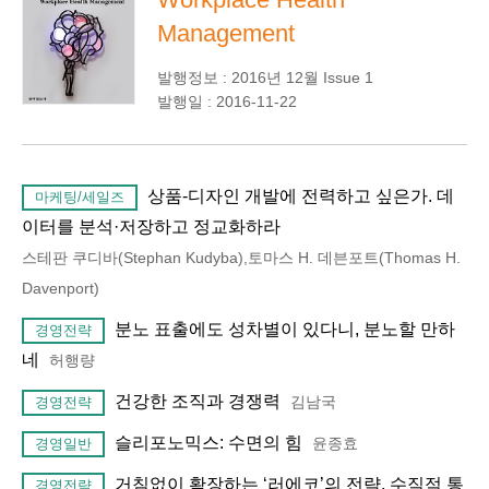
Management
발행정보 : 2016년 12월 Issue 1
발행일 : 2016-11-22
상품-디자인 개발에 전력하고 싶은가. 데
마케팅/세일즈
이터를 분석·저장하고 정교화하라
스테판 쿠디바(Stephan Kudyba),토마스 H. 데븐포트(Thomas H.
Davenport)
분노 표출에도 성차별이 있다니, 분노할 만하
경영전략
네
허행량
건강한 조직과 경쟁력
김남국
경영전략
슬리포노믹스: 수면의 힘
윤종효
경영일반
거침없이 확장하는 ‘러에코’의 전략, 수직적 통
경영전략