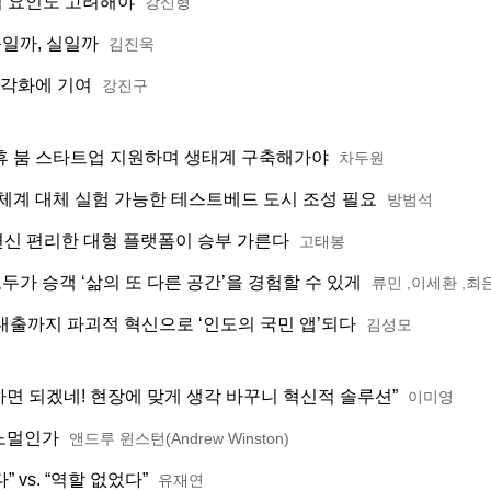
외적 요인도 고려해야
강신형
득일까, 실일까
김진욱
다각화에 기여
강진구
휴 붐 스타트업 지원하며 생태계 구축해가야
차두원
 체계 대체 실험 가능한 테스트베드 도시 조성 필요
방범석
신 편리한 대형 플랫폼이 승부 가른다
고태봉
가 승객 ‘삶의 또 다른 공간’을 경험할 수 있게
류민 ,이세환 ,최
대출까지 파괴적 혁신으로 ‘인도의 국민 앱’되다
김성모
하면 되겠네! 현장에 맞게 생각 바꾸니 혁신적 솔루션”
이미영
노멀인가
앤드루 윈스턴(Andrew Winston)
 vs. “역할 없었다”
유재연