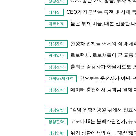
CVC 통한 가치 창출, 투자 
경영전략
CEO가 제공받는 특전, 회사에 
리더십
높은 부채 비율, 때론 신중한 
재무회계
완성차 업체들 어제의 적과 제
경영전략
로보택시, 로보셔틀이 곧 교통
경영일반
출퇴근 승용차가 화물차로도 변
경영전략
앞으로는 운전자가 아닌 모두
마케팅/세일즈
데이터 충전에서 공과금 결제-
경영전략
“감염 위험? 병원 밖에서 진료
경영일반
코로나19는 블랙스완인가, 뉴
경영전략
위기 상황에서의 AI… “활약했다”
경영일반