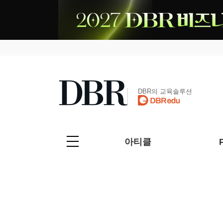
DBR의 교육솔루션
아티클