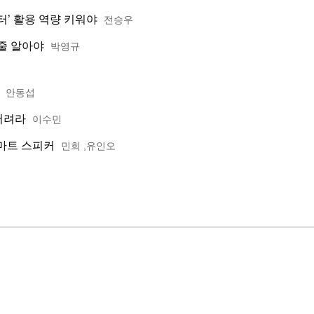
터’ 활용 역량 키워야
전승우
 줄 알아야
박영규
’
안동섭
 버려라
이수민
스마트 스피커
민희 ,유인오