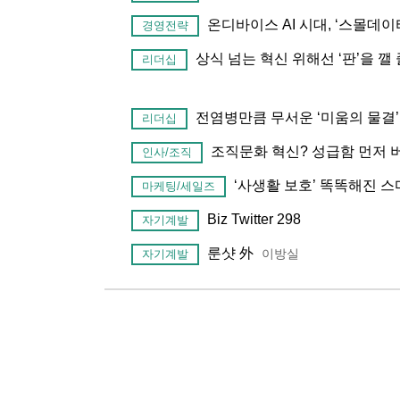
온디바이스 AI 시대, ‘스몰데이
경영전략
상식 넘는 혁신 위해선 ‘판’을 깰
리더십
전염병만큼 무서운 ‘미움의 물결
리더십
조직문화 혁신? 성급함 먼저
인사/조직
‘사생활 보호’ 똑똑해진 
마케팅/세일즈
Biz Twitter 298
자기계발
룬샷 外
이방실
자기계발