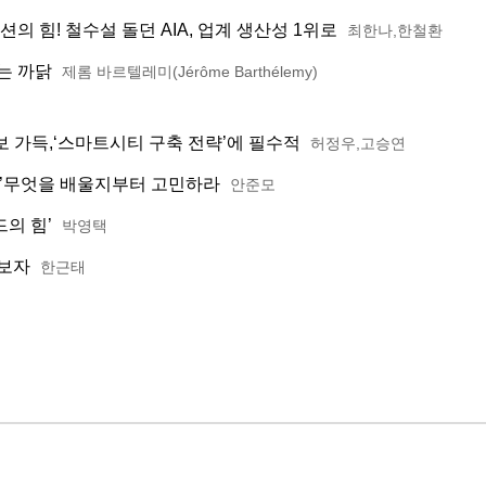
 힘! 철수설 돌던 AIA, 업계 생산성 1위로
최한나,한철환
는 까닭
제롬 바르텔레미(Jérôme Barthélemy)
 가득,‘스마트시티 구축 전략’에 필수적
허정우,고승연
장’무엇을 배울지부터 고민하라
안준모
의 힘’
박영택
져보자
한근태