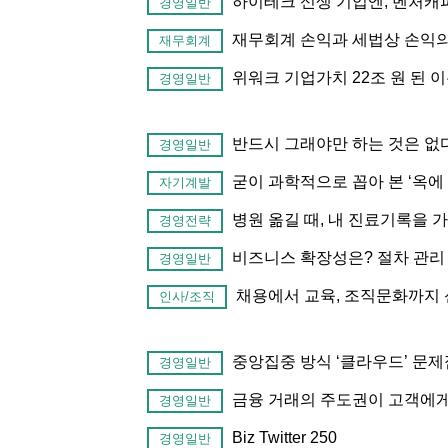
하이테크 신생 기업엔, 벤처캐
경영일반
재무회계 손익과 세법상 손익의
재무회계
위워크 기업가치 22조 원 된 
경영일반
반드시 그래야만 하는 것은 없
경영일반
굳이 과학적으로 꼽아 본 ‘옥에 
자기계발
병원 옮길 때, 내 진료기록을
경영전략
비즈니스 확장성은? 절차 관리
경영일반
채용에서 교육, 조직문화까지 
인사/조직
중앙집중 방식 ‘클라우드’ 문
경영일반
금융 거래의 주도권이 고객에게
경영일반
Biz Twitter 250
경영일반