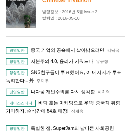
발행정보 : 2016년 5월 lssue 2
발행일 : 2016-05-10
중국 기업의 공습에서 살아남으려면
김남국
경영일반
자본주의 4.0, 윤리가 키워드다
유규창
경영일반
SNS친구들이 투표했어요, 이 메시지가 투표
경영일반
독려한다... 外
주재우
나다움:개인주의를 다시 생각함
이치억
경영일반
바닥 훑는 마케팅으로 우뚝! 중국적 취향
케이스스터디
가미하자, 순식간에 84호 매장!
장재웅
특별한 잼, SuperJam의 남다른 사회공헌
경영일반