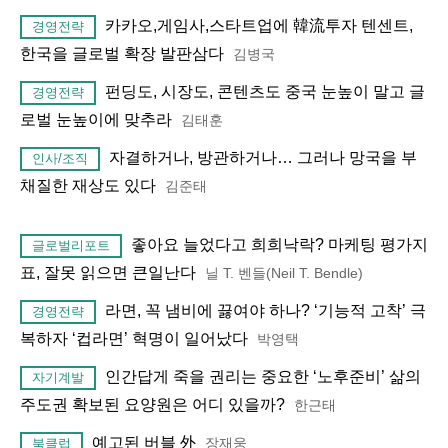
카카오,게임사,스타트업에 韓流투자 텐센트,
경영전략
한국을 글로벌 확장 발판삼다
김병국
펀딩도, 시장도, 콘텐츠도 중국 눈높이 말고 글
경영전략
로벌 눈높이에 맞추라
김태훈
자결하거나, 방관하거나… 그러나 망국을 부
인사/조직
채질한 재상도 있다
김준태
좋아요 늘었다고 희희낙락? 마케팅 평가지
글로벌리포트
표, 잘못 읽으면 큰일난다
닐 T. 벤들(Neil T. Bendle)
라면, 꼭 냄비에 끓여야 하나? ‘기능적 고착’ 극
경영전략
복하자 ‘컵라면’ 혁명이 일어났다
박영택
인간답게 죽을 권리는 중요한 ‘노후준비’ 삶의
자기계발
주도권 확보된 요양원은 어디 있을까?
한근태
예고된 버블 外
장재웅
북클럽