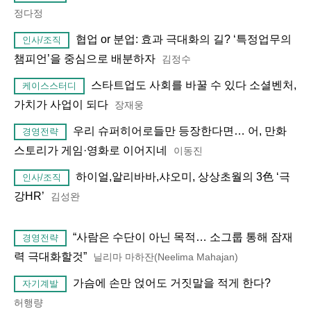
정다정
협업 or 분업: 효과 극대화의 길? ‘특정업무의
인사/조직
챔피언’을 중심으로 배분하자
김정수
스타트업도 사회를 바꿀 수 있다 소셜벤처,
케이스스터디
가치가 사업이 되다
장재웅
우리 슈퍼히어로들만 등장한다면… 어, 만화
경영전략
스토리가 게임·영화로 이어지네
이동진
하이얼,알리바바,샤오미, 상상초월의 3色 ‘극
인사/조직
강HR’
김성완
“사람은 수단이 아닌 목적… 소그룹 통해 잠재
경영전략
력 극대화할것”
닐리마 마하잔(Neelima Mahajan)
가슴에 손만 얹어도 거짓말을 적게 한다?
자기계발
허행량