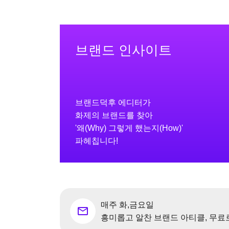
BEST
브랜드 인사이트
나이키가 성수동 한정판 
을 발간한 이유
브랜드덕후 에디터가
화제의 브랜드를 찾아
'왜(Why) 그렇게 했는지(How)'
콘텐츠 바로가기
파헤칩니다!
매주 화,금요일
흥미롭고 알찬 브랜드 아티클, 무료