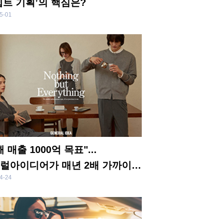
셉트 기획’의 핵심은?
5-01
 매출 1000억 목표"...
럴아이디어가 매년 2배 가까이
4-24
한 비결은?