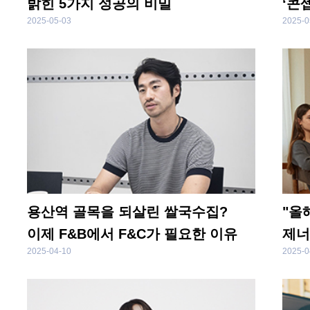
밝힌 5가지 성공의 비밀
‘콘
2025-05-03
2025-0
용산역 골목을 되살린 쌀국수집?
"올해
이제 F&B에서 F&C가 필요한 이유
제너
2025-04-10
2025-0
성장