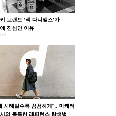
키 브랜드 ‘잭 다니엘스’가
에 진심인 이유
3-31
패 사례일수록 꼼꼼하게".. 마케터
시의 독특한 레퍼런스 탐색법