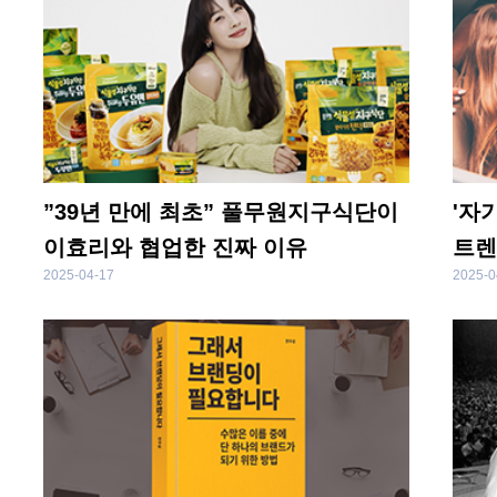
딩
”39년 만에 최초” 풀무원지구식단이
'자
이효리와 협업한 진짜 이유
트렌
2025-04-17
2025-0
주목