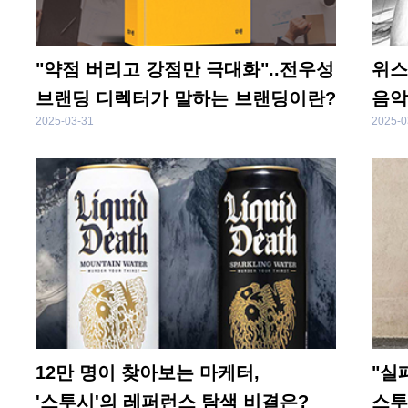
"약점 버리고 강점만 극대화"..전우성
위스
브랜딩 디렉터가 말하는 브랜딩이란?
음악
2025-03-31
2025-0
12만 명이 찾아보는 마케터,
"실
'스투시'의 레퍼런스 탐색 비결은?
스투