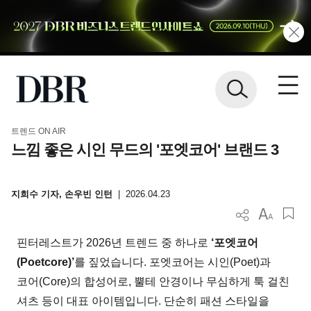
트렌드 ON AIR
느낌 좋은 시인 무드의 '포엣코어' 브랜드 3
지희수 기자, 손우빈 인턴
|
2026.04.23
핀터레스트가 2026년 트렌드 중 하나로
‘포엣코어
(Poetcore)’
를 짚었습니다. 포엣코어는 시인(Poet)과
코어(Core)의 합성어로, 뿔테 안경이나 무심하게 툭 걸친
셔츠 등이 대표 아이템입니다. 단순히 패션 스타일을