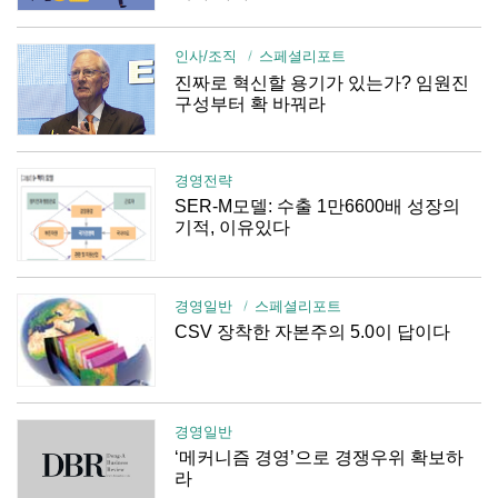
인사/조직
스페셜리포트
진짜로 혁신할 용기가 있는가? 임원진
구성부터 확 바꿔라
경영전략
SER-M모델: 수출 1만6600배 성장의
기적, 이유있다
경영일반
스페셜리포트
CSV 장착한 자본주의 5.0이 답이다
경영일반
‘메커니즘 경영’으로 경쟁우위 확보하
라