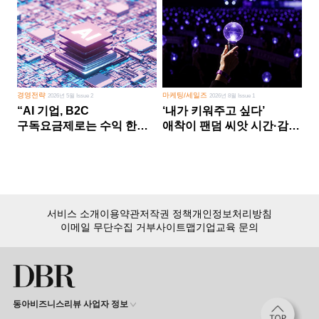
경영전략
마케팅/세일즈
2026년 5월 Issue 2
2026년 8월 Issue 1
“AI 기업, B2C
‘내가 키워주고 싶다’
구독요금제로는 수익 한계
애착이 팬덤 씨앗 시간·감정
다른 사업 없이 AI 성장에만
쏟다 보면 ‘정체성
의존 땐 위기”
공동체’로
서비스 소개
이용약관
저작권 정책
개인정보처리방침
이메일 무단수집 거부
사이트맵
기업교육 문의
동아비즈니스리뷰 사업자 정보