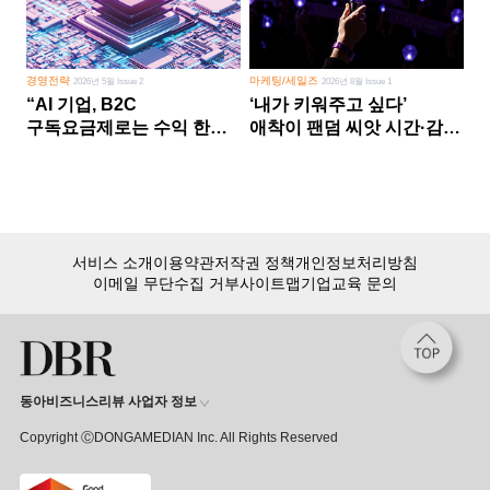
경영전략
마케팅/세일즈
2026년 5월 Issue 2
2026년 8월 Issue 1
“AI 기업, B2C
‘내가 키워주고 싶다’
구독요금제로는 수익 한계
애착이 팬덤 씨앗 시간·감정
다른 사업 없이 AI 성장에만
쏟다 보면 ‘정체성
의존 땐 위기”
공동체’로
서비스 소개
이용약관
저작권 정책
개인정보처리방침
이메일 무단수집 거부
사이트맵
기업교육 문의
동아비즈니스리뷰 사업자 정보
Copyright ⒸDONGAMEDIAN Inc. All Rights Reserved
회원 가입만 해도, DBR 월정액 서비스 첫 달 무료!