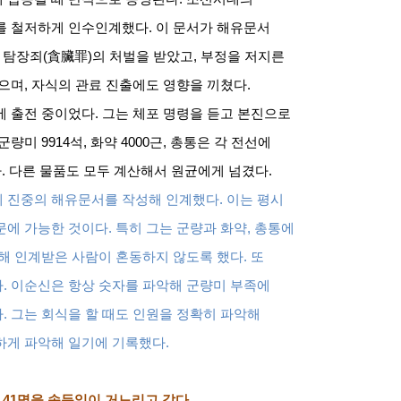
서를 철저하게 인수인계했다
.
이 문서가 해유문서
 탐장죄
(
貪臟罪
)
의 처벌을 받았고
,
부정을 저지른
었으며
,
자식의 관료 진출에도 영향을 끼쳤다
.
에 출전 중이었다
.
그는 체포 명령을 듣고 본진으로
군량미
9914
석
,
화약
4000
근
,
총통은 각 전선에
다
.
다른 물품도 모두 계산해서 원균에게 넘겼다
.
게 진중의 해유문서를 작성해 인계했다
.
이는 평시
문에 가능한 것이다
.
특히 그는 군량과 화약
,
총통에
분해 인계받은 사람이 혼동하지 않도록 했다
.
또
다
.
이순신은 항상 숫자를 파악해 군량미 부족에
다
.
그는 회식을 할 때도 인원을 정확히 파악해
하게 파악해 일기에 기록했다
.
수
41
명을 송득일이 거느리고 갔다
.