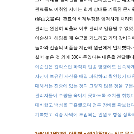
관료들도 이취임 시에는 회계 상태를 기록한 문
(
解由文書
)
다
.
관료의 회계부정은 엄격하게 처리돼
관리는 완전히 퇴출돼 이후 관리로 임용될 수 없
이순신이 해임될 때 수군을 거느리고 가덕 앞바다
돌아와 진중의 비품을 계산해 원균에게 인계했다
.
실어 놓은 것 외에
300
자루였다는 내용을 전달했
이순신은 갑작스런 파직과 압송 명령에도 신속하
자신이 보유한 자산을 매일 파악하고 확인했기 때
대해서는 진중에 있는 것과 그렇지 않은 것을 구
관리자들이 수량을 속이지 못하도록 조치를 취했
대비했고 백성을 구휼했으며 전투 장비를 확보했
기록했고 각종 사역에 투입되는 인원도 항상 정확
1594
년
1
월
24
일
.
아침에 산역
(
山役
)
하는 일로 목