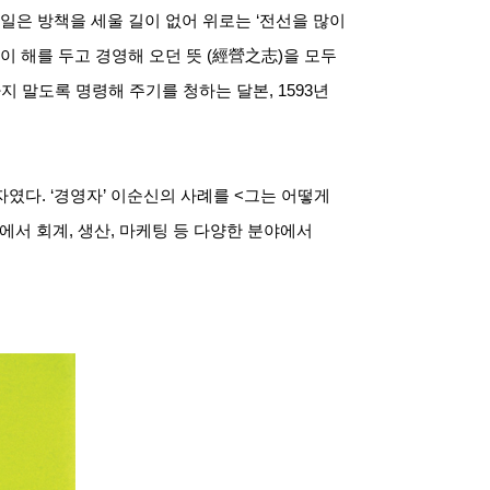
 일은 방책을 세울 길이 없어 위로는
‘
전선을 많이
이 해를 두고 경영해 오던 뜻
(
經營之志
)
을 모두
지 말도록 명령해 주기를 청하는 달본
, 1593
년
자였다
. ‘
경영자
’
이순신의 사례를
<
그는 어떻게
에서 회계
,
생산
,
마케팅 등 다양한 분야에서