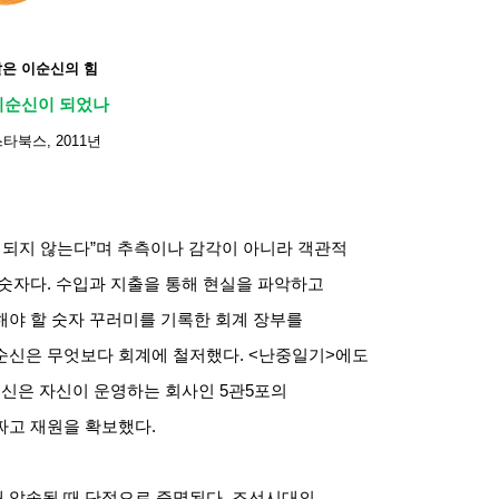
달은 이순신의 힘
이순신이 되었나
스타북스
, 2011
년
리되지 않는다
”
며 추측이나 감각이 아니라 객관적
 숫자다
.
수입과 지출을 통해 현실을 파악하고
야 할 숫자 꾸러미를 기록한 회계 장부를
순신은 무엇보다 회계에 철저했다
. <
난중일기
>
에도
신은 자신이 운영하는 회사인
5
관
5
포의
짜고 재원을 확보했다
.
 압송될 때 단적으로 증명된다
.
조선시대의