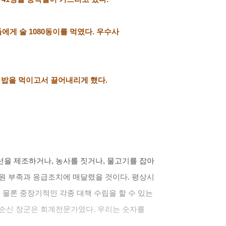
들에게 술
1080
동이를 먹였다
.
우수사
 밥을 먹이고서 끌어내리게 했다
.
전선을 제조하거나
,
농사를 짓거나
,
물고기를 잡아
재원 부족과 응급조치에 매달렸을 것이다
.
평상시
 물론 중장기적인 각종 대책 수립을 할 수 있는
순신 장군은 회계전문가였다
.
우리는 숫자를