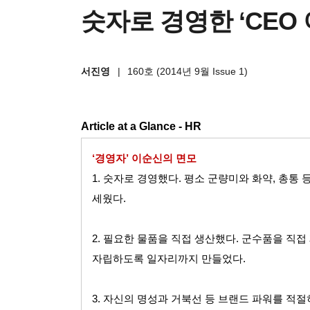
숫자로 경영한 ‘CEO
서진영
|
160호 (2014년 9월 Issue 1)
Article at a Glance - HR
‘경영자’ 이순신의 면모
1.
숫자로 경영했다
.
평소 군량미와 화약
,
총통 
세웠다
.
2.
필요한 물품을 직접 생산했다
.
군수품을 직접
자립하도록 일자리까지 만들었다
.
3.
자신의 명성과 거북선 등 브랜드 파워를 적절