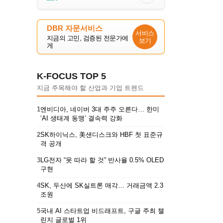
DBR 자문서비스
서비스
지금의 고민, 검증된 전문가에
보기
게
K-FOCUS TOP 5
지금 주목해야 할 산업과 기업 트렌드
1
엔비디아, 네이버 3대 주주 오른다… 한미
‘AI 생태계 동맹’ 결속력 강화
2
SK하이닉스, 美샌디스크와 HBF 첫 표준규
격 공개
3
LG전자 “못 따라 할 것” 반사율 0.5% OLED
구현
4
SK, 두산에 SK실트론 매각… 거래금액 2.3
조원
5
국내 AI 스타트업 비드래프트, 구글 주최 챌
린지 글로벌 1위