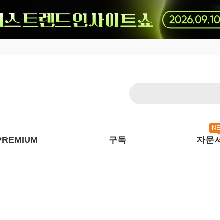
N
PREMIUM
구독
자문