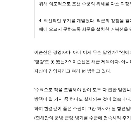
위해 의도적으로 조선 수군의 위세를 다소 과장
4.
혁신적인 무기를 개발했다
.
적군의 강점을 철
배에 오르지 못하도록 쇠못을 설치한 거북선을
이순신은 경영자다
.
아니 이게 무슨 말인가
? “
신에
‘
명량
’
도 못 봤는가
?
이순신은 해군 제독이다
.
아니
자신이 경영자라고 여러 번 밝히고 있다
.
‘수륙으로 적을 토벌해야 함이 모두 다 급한 일입
방책이 열 가지 중 하나도 실시되는 것이 없습니다
하며 한결같이 품은 소원이 그만 허사가 될 형편
(
연해안의 군병
·
군량
·
병기를 수군에 전속시켜 주기