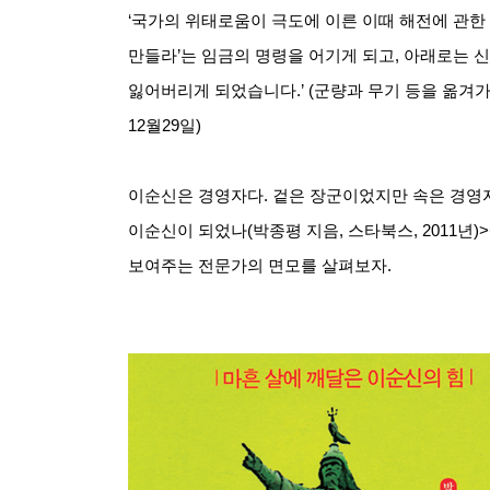
‘국가의 위태로움이 극도에 이른 이때 해전에 관한
만들라
’
는 임금의 명령을 어기게 되고
,
아래로는 신
잃어버리게 되었습니다
.’ (
군량과 무기 등을 옮겨가
12
월
29
일
)
이순신은 경영자다
.
겉은 장군이었지만 속은 경영
이순신이 되었나
(
박종평 지음
,
스타북스
, 2011
년
)>
보여주는 전문가의 면모를 살펴보자
.