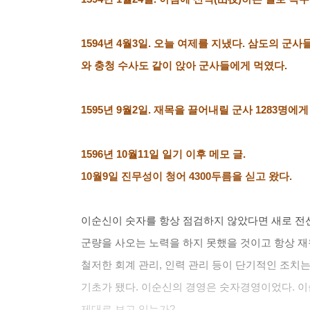
1594
년
4
월
3
일
.
오늘 여제를 지냈다
.
삼도의 군사
와 충청 수사도 같이 앉아 군사들에게 먹였다
.
1595
년
9
월
2
일
.
재목을 끌어내릴 군사
1283
명에게
1596
년
10
월
11
일 일기 이후 메모 글
.
10
월
9
일 진무성이 청어
4300
두름을 싣고 왔다
.
이순신이 숫자를 항상 점검하지 않았다면 새로 
군량을 사오는 노력을 하지 못했을 것이고 항상 
철저한 회계 관리
,
인력 관리 등이 단기적인 조치는
기초가 됐다
.
이순신의 경영은 숫자경영이었다
.
이
제대로 보고 있는가
?