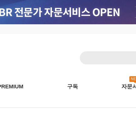
N
PREMIUM
구독
자문