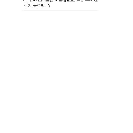
5
국내 AI 스타트업 비드래프트, 구글 주최 챌
린지 글로벌 1위