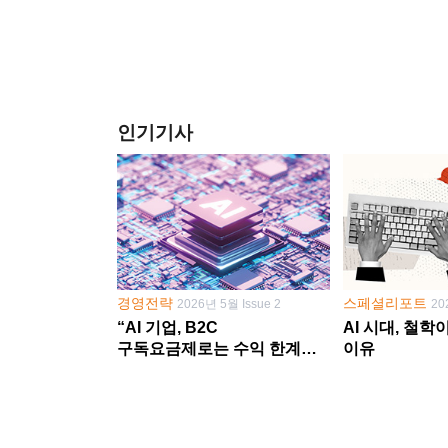
인기기사
경영전략
스페셜리포트
2026년 5월 Issue 2
20
“AI 기업, B2C
AI 시대, 철
구독요금제로는 수익 한계
이유
다른 사업 없이 AI 성장에만
의존 땐 위기”