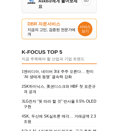
Askbiz에게 물어보세
GO
요
DBR 자문서비스
서비스
지금의 고민, 검증된 전문가에
보기
게
K-FOCUS TOP 5
지금 주목해야 할 산업과 기업 트렌드
1
엔비디아, 네이버 3대 주주 오른다… 한미
‘AI 생태계 동맹’ 결속력 강화
2
SK하이닉스, 美샌디스크와 HBF 첫 표준규
격 공개
3
LG전자 “못 따라 할 것” 반사율 0.5% OLED
구현
4
SK, 두산에 SK실트론 매각… 거래금액 2.3
조원