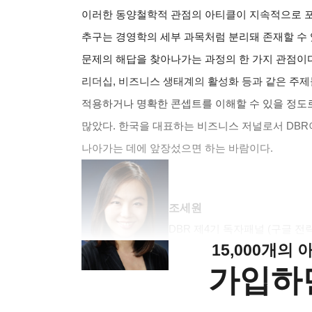
이러한 동양철학적 관점의 아티클이 지속적으로 
추구는 경영학의 세부 과목처럼 분리돼 존재할 수
문제의 해답을 찾아나가는 과정의 한 가지 관점이
리더십
,
비즈니스 생태계의 활성화 등과 같은 주
적용하거나 명확한 콘셉트를 이해할 수 있을 정도
많았다
.
한국을 대표하는 비즈니스 저널로서
DBR
나아가는 데에 앞장섰으면 하는 바람이다
.
조세원
DBR
제
4
기 독자패널
(
구글 전
15,000개의
가입하면