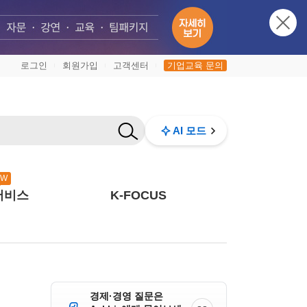
로그인
회원가입
고객센터
기업교육 문의
|
|
|
AI 모드
EW
서비스
K-FOCUS
경제·경영 질문은