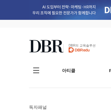
DBR의 교육솔루션
아티클
독자패널