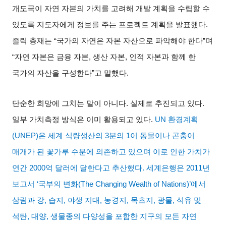
개도국이 자연 자본의 가치를 고려해 개발 계획을 수립할 수
있도록 지도자에게 정보를 주는 프로젝트 계획을 발표했다
.
졸릭 총재는
“
국가의 자연은 자본 자산으로 파악해야 한다
”
며
“
자연 자본은 금융 자본
,
생산 자본
,
인적 자본과 함께 한
국가의 자산을 구성한다
”
고 말했다
.
단순한 희망에 그치는 말이 아니다
.
실제로 추진되고 있다
.
일부 가치측정 방식은 이미 활용되고 있다
.
UN
환경계획
(UNEP)
은 세계 식량생산의
3
분의
1
이 동물이나 곤충이
매개가 된 꽃가루 수분에 의존하고 있으며 이로 인한 가치가
연간
2000
억 달러에 달한다고 추산했다
.
세계은행은
2011
년
보고서
‘
국부의 변화
(The Changing Wealth of Nations)’
에서
삼림과 강
,
습지
,
야생 지대
,
농경지
,
목초지
,
광물
,
석유 및
석탄
,
대양
,
생물종의 다양성을 포함한 지구의 모든 자연