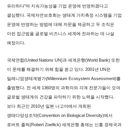
유리하다
”
며 지속가능성을 기업 운영에 반영하겠다고
결심했다
.
국제자연보호회는 생태계 가치측정 시스템을 기업
운영에 반영하는 방법에 대해 자문을 제공하고 두 조직은
이런 접근법을 글로벌 비즈니스 세계에 전파하는 데 나설
예정이다
.
국제연합
(United Nations·UN)
과 세계은행
(World Bank)
또한
이 문제를 해결하기 위해 힘을 쏟고 있다
. 2001
년
UN
은
밀레니엄생태계평가
(Millennium Ecosystem Assessment)
를
출범했다
.
전 세계
1360
명의 과학자와 각계 전문가들이 모여
글로벌 생태계의 건강을 파악하기 위한 노력을 시작했다
.
보다 최근인
2010
년 일본 나고야에서 개최된
생태다양성조약
(Convention on Biological Diversity)
에서
로버트 졸릭
(Robert Zoellick)
세계은행 총재는 신흥 경제국과