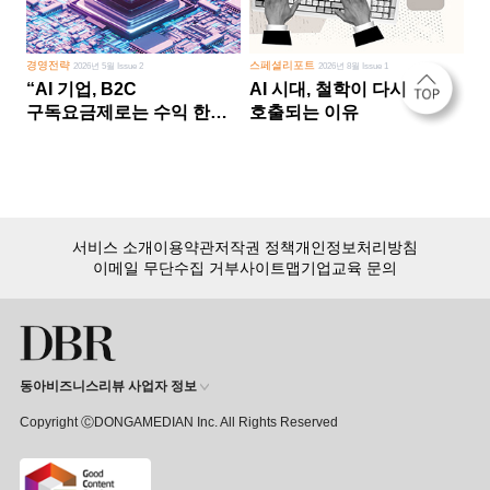
경영전략
스페셜리포트
2026년 5월 Issue 2
2026년 8월 Issue 1
“AI 기업, B2C
AI 시대, 철학이 다시
구독요금제로는 수익 한계
호출되는 이유
다른 사업 없이 AI 성장에만
의존 땐 위기”
서비스 소개
이용약관
저작권 정책
개인정보처리방침
이메일 무단수집 거부
사이트맵
기업교육 문의
동아비즈니스리뷰 사업자 정보
Copyright ⒸDONGAMEDIAN Inc. All Rights Reserved
회원 가입만 해도, DBR 월정액 서비스 첫 달 무료!
15,000여 건의 DBR 콘텐츠를
무제한으로 이용
하세요.