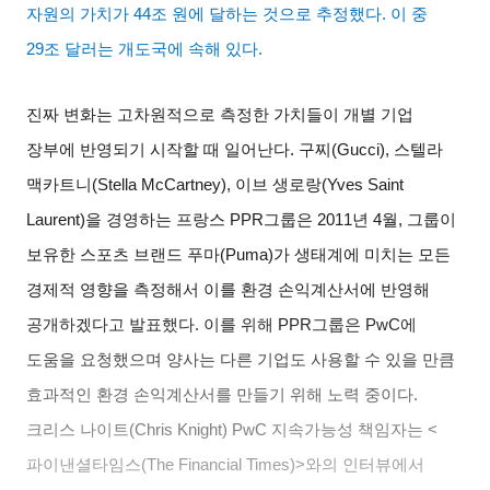
자원의 가치가
44
조 원에 달하는 것으로 추정했다
.
이 중
29
조 달러는 개도국에 속해 있다
.
진짜 변화는 고차원적으로 측정한 가치들이 개별 기업
장부에 반영되기 시작할 때 일어난다
.
구찌
(Gucci),
스텔라
맥카트니
(Stella McCartney),
이브 생로랑
(Yves Saint
Laurent)
을 경영하는 프랑스
PPR
그룹은
2011
년
4
월
,
그룹이
보유한 스포츠 브랜드 푸마
(Puma)
가 생태계에 미치는 모든
경제적 영향을 측정해서 이를 환경 손익계산서에 반영해
공개하겠다고 발표했다
.
이를 위해
PPR
그룹은
PwC
에
도움을 요청했으며 양사는 다른 기업도 사용할 수 있을 만큼
효과적인 환경 손익계산서를 만들기 위해 노력 중이다
.
크리스 나이트
(Chris Knight) PwC
지속가능성 책임자는
<
파이낸셜타임스
(The Financial Times)>
와의 인터뷰에서