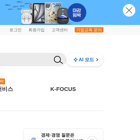
로그인
회원가입
고객센터
기업교육 문의
|
|
|
AI 모드
EW
서비스
K-FOCUS
경제·경영 질문은