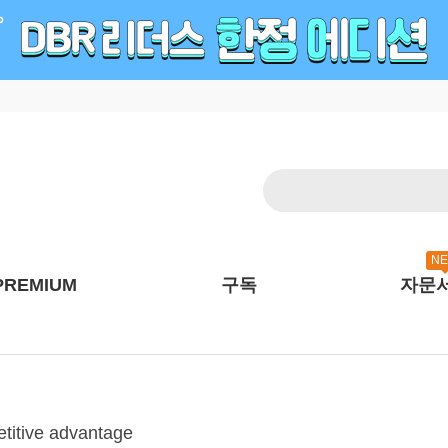
N
PREMIUM
구독
자문
etitive advantage