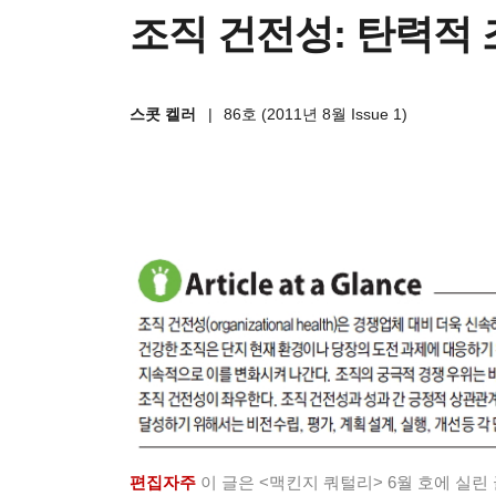
조직 건전성: 탄력적
스콧 켈러
|
86호 (2011년 8월 Issue 1)
편집자주
이 글은 <맥킨지 쿼털리> 6월 호에 실린 글 ‘Organi