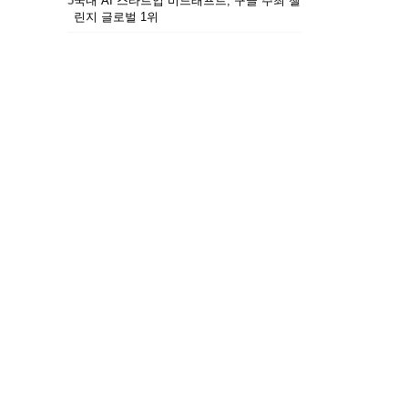
5
국내 AI 스타트업 비드래프트, 구글 주최 챌
린지 글로벌 1위