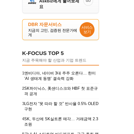
Askbiz에게 물어보세
GO
요
DBR 자문서비스
서비스
지금의 고민, 검증된 전문가에
보기
게
K-FOCUS TOP 5
지금 주목해야 할 산업과 기업 트렌드
1
엔비디아, 네이버 3대 주주 오른다… 한미
‘AI 생태계 동맹’ 결속력 강화
2
SK하이닉스, 美샌디스크와 HBF 첫 표준규
격 공개
3
LG전자 “못 따라 할 것” 반사율 0.5% OLED
구현
4
SK, 두산에 SK실트론 매각… 거래금액 2.3
조원