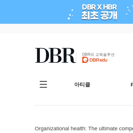
DBR의 교육솔루션
아티클
Organizational health: The ultimate comp