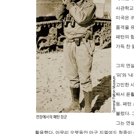
사관학교
미국은 
품격을 
패턴의 
가득 찬 
그의 연
‘피’와 
고민한 사
짜서 윤활
등. 패턴
불렀다. 
그는 연
활용했다. 아무리 오랫동안 마구 지껄여도 청중이 