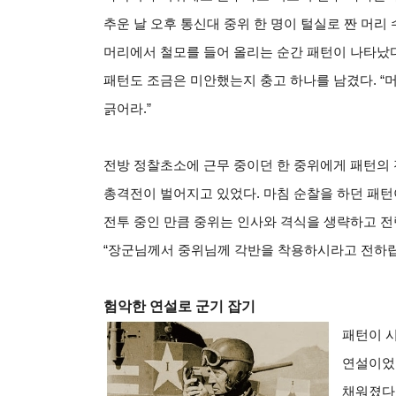
추운 날 오후 통신대 중위 한 명이 털실로 짠 머리
머리에서 철모를 들어 올리는 순간 패턴이 나타났다
패턴도 조금은 미안했는지 충고 하나를 남겼다. “
긁어라.”
전방 정찰초소에 근무 중이던 한 중위에게 패턴의
총격전이 벌어지고 있었다. 마침 순찰을 하던 패턴
전투 중인 만큼 중위는 인사와 격식을 생략하고 전령
“장군님께서 중위님께 각반을 착용하시라고 전하랍
험악한 연설로 군기 잡기
패턴이 
연설이었다
채워졌다