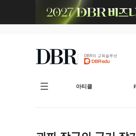
DBR의 교육솔루션
아티클