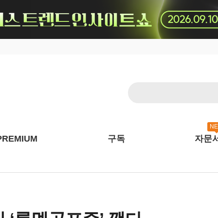
N
PREMIUM
구독
자문