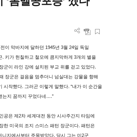
 ‘롬멜공포증’ 깼다
전이 막바지에 달하던 1945
년 3
월 24
일
독일
. 키가 헌칠하고 철모에 큼지막하게 3개의 별을
장군이 라인 강에 설치된 부교 위를 걷고 있었다.
 때 장군은 걸음을 멈추더니 넘실대는 강물을 향해
 시작했다. 그러곤 이렇게 말했다. “내가 이 순간을
했는지 꿈까지 꾸었다네….”
주인공은 제2차 세계대전 동안 시사주간지 타임에
장한 미국의 조지 스미스 패턴 장군이다. 패턴은
월 튀니지에서부터 주목받았다. 당시 그는 미2군