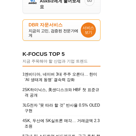
Askbiz에게 물어보세
GO
요
DBR 자문서비스
서비스
지금의 고민, 검증된 전문가에
보기
게
K-FOCUS TOP 5
지금 주목해야 할 산업과 기업 트렌드
1
엔비디아, 네이버 3대 주주 오른다… 한미
‘AI 생태계 동맹’ 결속력 강화
2
SK하이닉스, 美샌디스크와 HBF 첫 표준규
격 공개
3
LG전자 “못 따라 할 것” 반사율 0.5% OLED
구현
4
SK, 두산에 SK실트론 매각… 거래금액 2.3
조원