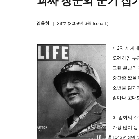
괴짜 장군의 군기 잡기
임용한
|
28호 (2009년 3월 Issue 1)
제2차 세계대
오펜하임 부근
그린 은발의 
중간쯤 왔을
소변을 갈기기
얼마나 고대
이 일화의 
가장 많이 등
1943년 3