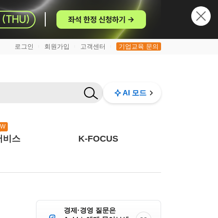
로그인
회원가입
고객센터
기업교육 문의
|
|
|
AI 모드
EW
서비스
K-FOCUS
경제·경영 질문은