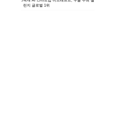
5
국내 AI 스타트업 비드래프트, 구글 주최 챌
린지 글로벌 1위