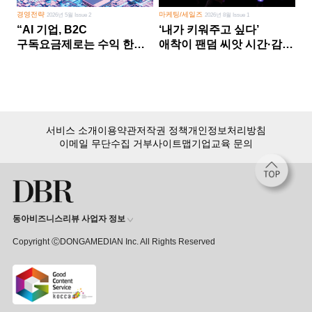
경영전략
마케팅/세일즈
2026년 5월 Issue 2
2026년 8월 Issue 1
“AI 기업, B2C
‘내가 키워주고 싶다’
구독요금제로는 수익 한계
애착이 팬덤 씨앗 시간·감정
다른 사업 없이 AI 성장에만
쏟다 보면 ‘정체성
의존 땐 위기”
공동체’로
서비스 소개
이용약관
저작권 정책
개인정보처리방침
이메일 무단수집 거부
사이트맵
기업교육 문의
동아비즈니스리뷰 사업자 정보
Copyright ⒸDONGAMEDIAN Inc. All Rights Reserved
회원 가입만 해도, DBR 월정액 서비스 첫 달 무료!
15,000여 건의 DBR 콘텐츠를
무제한으로 이용
하세요.
첫 달 무제한 이용