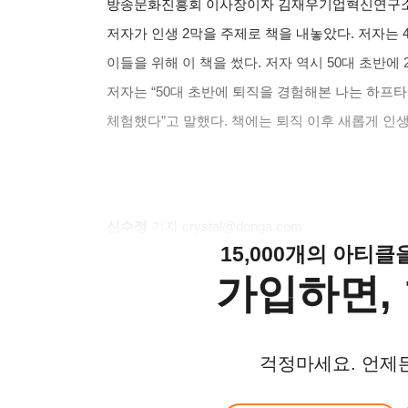
방송문화진흥회 이사장이자 김재우기업혁신연구
저자가 인생
2
막을 주제로 책을 내놓았다
.
저자는
4
이들을 위해 이 책을 썼다
.
저자 역시
50
대 초반에
저자는
“50
대 초반에 퇴직을 경험해본 나는 하프타
체험했다
”
고 말했다
.
책에는 퇴직 이후 새롭게 인
신수정
기자
crystal@donga.com
15,000개의 아티
가입하면, 
걱정마세요. 언제