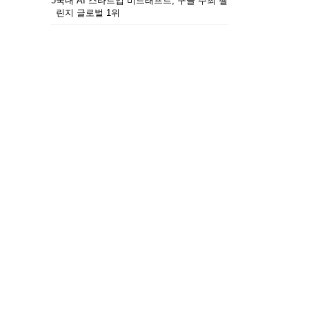
5
국내 AI 스타트업 비드래프트, 구글 주최 챌
린지 글로벌 1위