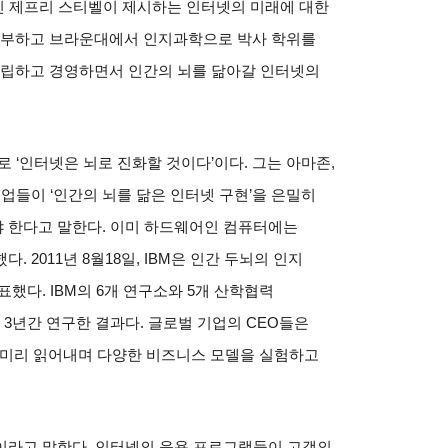
인 제프리 스티벨이 제시하는 인터넷의 미래에 대한
공부하고 브라운대에서 인지과학으로 박사 학위를
설립하고 경영하면서 인간의 뇌를 닮아갈 인터넷의
로
‘
인터넷은 뇌로 진화할 것이다
’
이다
.
그는 아마존
,
기업들이
‘
인간의 뇌를 닮은 인터넷 구현
’
을 은밀히
야 한다고 말한다
.
이미 하드웨어인 컴퓨터에는
했다
. 2011
년
8
월
18
일
, IBM
은 인간 두뇌의 인지
발표했다
. IBM
의
6
개 연구소와
5
개 산학협력
3
년간 연구한 결과다
.
글로벌 기업의
CEO
들은
 미리 읽어내며 다양한 비즈니스 모델을 실험하고
이라고 말한다
.
인터넷의 응용 프로그램들이 고객의