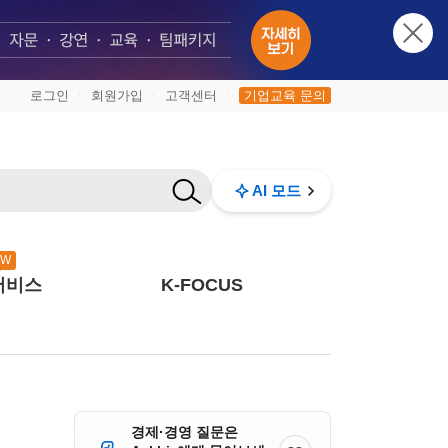
로그인
회원가입
고객센터
기업교육 문의
|
|
|
AI 모드
EW
서비스
K-FOCUS
경제·경영 질문은