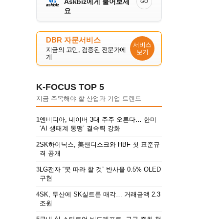
Askbiz에게 물어보세
GO
요
DBR 자문서비스
서비스
지금의 고민, 검증된 전문가에
보기
게
K-FOCUS TOP 5
지금 주목해야 할 산업과 기업 트렌드
1
엔비디아, 네이버 3대 주주 오른다… 한미
‘AI 생태계 동맹’ 결속력 강화
2
SK하이닉스, 美샌디스크와 HBF 첫 표준규
격 공개
3
LG전자 “못 따라 할 것” 반사율 0.5% OLED
구현
4
SK, 두산에 SK실트론 매각… 거래금액 2.3
조원