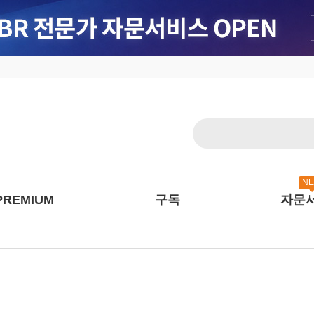
N
PREMIUM
구독
자문