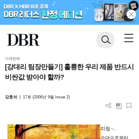
가격전략
[강대리 팀장만들기] 훌륭한 우리 제품 반드시
비싼값 받아야 할까?
강효석
|
17호 (2008년 9월 Issue 2)
띠링
∼
.
손
대수
로부터