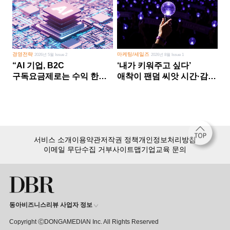
경영전략
마케팅/세일즈
2026년 5월 Issue 2
2026년 8월 Issue 1
“AI 기업, B2C
‘내가 키워주고 싶다’
구독요금제로는 수익 한계
애착이 팬덤 씨앗 시간·감정
다른 사업 없이 AI 성장에만
쏟다 보면 ‘정체성
의존 땐 위기”
공동체’로
서비스 소개
이용약관
저작권 정책
개인정보처리방침
이메일 무단수집 거부
사이트맵
기업교육 문의
동아비즈니스리뷰 사업자 정보
Copyright ⒸDONGAMEDIAN Inc. All Rights Reserved