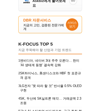
Askbiz에게 물어보세
GO
요
DBR 자문서비스
서비스
지금의 고민, 검증된 전문가에
보기
게
K-FOCUS TOP 5
지금 주목해야 할 산업과 기업 트렌드
1
엔비디아, 네이버 3대 주주 오른다… 한미
‘AI 생태계 동맹’ 결속력 강화
2
SK하이닉스, 美샌디스크와 HBF 첫 표준규
격 공개
3
LG전자 “못 따라 할 것” 반사율 0.5% OLED
구현
4
SK, 두산에 SK실트론 매각… 거래금액 2.3
조원