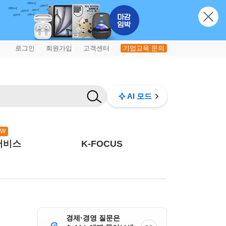
로그인
회원가입
고객센터
기업교육 문의
|
|
|
AI 모드
EW
서비스
K-FOCUS
경제·경영 질문은