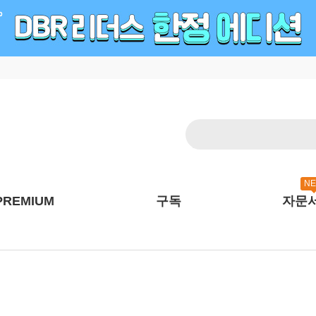
N
PREMIUM
구독
자문