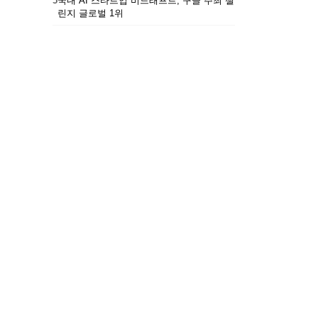
5
국내 AI 스타트업 비드래프트, 구글 주최 챌
린지 글로벌 1위