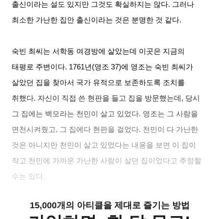
출신이라는 설도 있지만 그것도 확실하지는 않다
.
그러나
최소한 가난한 집안 출신이라는 것은 분명한 것 같다
.
숙빈 최씨는 서학동 여경방에 살았는데 이곳은 지금의
태평로 주변이다
. 1761
년
(
영조
37)
에 영조는 숙빈 최씨가
살았던 집을 찾아서 국가 유적으로 보존하도록 조치를
취했다
.
자신이 직접 쓴 현판을 들고 집을 방문했는데
,
당시
그 집에는 백모라는 천민이 살고 있었다
.
영조는 그 사람을
면천시켜줬고
,
그 집에다 현판을 걸었다
.
천민이 다 가난한
것은 아니지만 천민이 살고 있었다는 내용을 보면 이 집이
작고 천민에 가까운 가난한 사람이 살던 집이었다고 추정할
수는 있다
.
15,000개의 아티클을 제대로 즐기는 방법