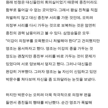
원래 빈청은 대신들만의 회의실이었기 때문에 종친이라도
함부로 들어갈 수 없는 곳이었다
.
그래서 왕실 친척을 직접
처벌하지 않고 대신 종친부 서리를 가둔 것인데
,
오히려
의정부 서리를 다시 가두는 것으로 보복하는 것은 엄연히
종친의 권력 남용이라고 볼 수 있다
.
삼정승들은 모두
“
이강이 의정부를 모욕했으니 처벌해야 한다
”
고 건의했지만
영조는 용서하자고 했다
.
영조는 이강의 종을 가두는 것
정도는 괜찮지만 종친부 서리를 바로 가두는 것이 문제가
있었다며 서로 양보해서 덮자고 했다
.
그러나 대신들은
완강히 거부했다
.
그러자 영조는 늘 자신이 신임하고 있던
박문수를 쳐다보며 자신을 좀 도와달라는 눈짓을 보냈다
.
하지만 박문수는 오히려 더욱 적극적으로 의정부 편을
들면서 종친들의 행태를 비난했다
.
순간 영조가 폭발해