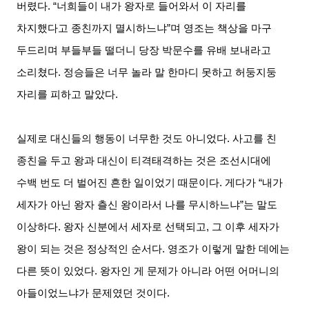
버렸다
. “
너희들이 내가 왕자로 들어와서 이 자리를
차지했다고 종친까지 멸시하느냐
”
며 영조는 책상을 마구
두드리며 부들부들 떨더니 당장 박문수를 유배 보내라고
소리쳤다
.
정승들은 너무 놀라 말 한마디 못하고 허둥지둥
자리를 피하고 말았다
.
실제로 대신들의 행동이 너무한 것도 아니었다
.
사고를 친
종친을 두고 왕과 대신이 티격태격하는 것은 조선시대에
수백 번도 더 벌어진 흔한 일이었기 때문이다
.
게다가
“
내가
세자가 아닌 왕자 츨신 왕이라서 나를 무시하느냐
”
는 말도
이상하다
.
왕자 신분에서 세자로 선택되고
,
그 이후 세자가
왕이 되는 것은 정상적인 순서다
.
영조가 이렇게 말한 데에는
다른 뜻이 있었다
.
왕자인 게 문제가 아니라 어떤 어머니의
아들이었느냐가 문제였던 것이다
.