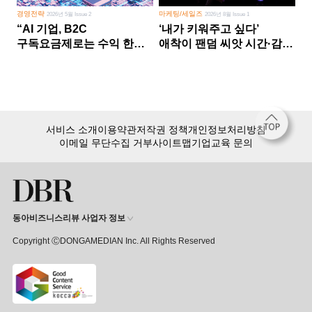
경영전략
마케팅/세일즈
2026년 5월 Issue 2
2026년 8월 Issue 1
“AI 기업, B2C
‘내가 키워주고 싶다’
구독요금제로는 수익 한계
애착이 팬덤 씨앗 시간·감정
다른 사업 없이 AI 성장에만
쏟다 보면 ‘정체성
의존 땐 위기”
공동체’로
서비스 소개
이용약관
저작권 정책
개인정보처리방침
이메일 무단수집 거부
사이트맵
기업교육 문의
동아비즈니스리뷰 사업자 정보
Copyright ⒸDONGAMEDIAN Inc. All Rights Reserved
회원 가입만 해도, DBR 월정액 서비스 첫 달 무료!
15,000여 건의 DBR 콘텐츠를
무제한으로 이용
하세요.
첫 달 무제한 이용