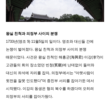
왕실 친척과 의정부 사이의 분쟁
1733
년
(
영조
9) 11
월
5
일의 일이다
.
영조와 대신들 간에
논쟁이 벌어졌다
.
왕실 친척과 의정부 사이의 분쟁
때문이었다
.
사건은 왕실 친척인 해흥군
(
海興君
)
이강
(
李?
)
이
고관들의 회의 장소였던 빈청
(
賓廳
)
에 난데없이 들어와
대신의 좌석에 자리를 잡자
,
의정부에서는
“
아랫사람이
윗전을 잘못 인도했다
”
며 종친부 서리를 잡아가둔 데서
시작됐다
.
이강의 동생은 형의 복수를 하겠다며 오히려
의정부의 서리를 잡아가뒀다
.