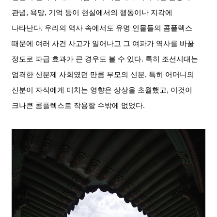
관념
,
욕망
,
기억 등이 현실에서의 행동이나 지각에
나타난다
.
우리의 역사 속에서도 유명 인물들의 콤플렉스
때문에 여러 사건 사고가 일어나고 그 여파가 역사를 바꿀
정도로 파급 효과가 큰 경우도 볼 수 있다
.
특히 조선시대는
엄격한 신분제 사회였던 만큼 부모의 신분
,
특히 어머니의
신분이 자식에게 미치는 영향은 상상을 초월했고
,
이것이
크나큰 콤플렉스로 작용할 수밖에 없었다
.