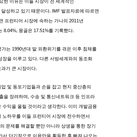
요한 이유는 이들 시장이 전 세계적인
 달성하고 있기 때문이다
. IMF
발표자료에 따르면
반면 프런티어 시장에 속하는 가나의
2011
년
는
8.04%,
몽골은
17.51%
를 기록했다
.
국가는
1990
년대 말 외환위기를 겪은 이후 침체를
성장을 이루고 있다
.
다른 서방세계와의 동조화
효과가 큰 시장이다
.
업 및 동포기업들과 손을 잡고 현지 중산층의
수출을 장려하며
,
수송 및 통신네트워크 등 인프라
 수익을 올릴 것이라고 생각한다
.
이미 개발금융
의 노하우를 이들 프런티어 시장에 전수하면서
 문제를 해결할 뿐만 아니라 상생을 통한 장기
가서 단기적으로 이윤만을 획득한 후 빠져 나오는