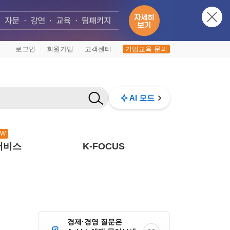
로그인
회원가입
고객센터
기업교육 문의
|
|
|
AI 모드
EW
서비스
K-FOCUS
경제·경영 질문은