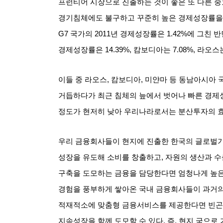
프런티어 시장으로 진출하는 것이 좋은 또 다른 중
경기침체에도 불구하고 꾸준히 높은 경제성장률을
G7
국가의
2011
년 경제성장률은
1.42%
에 그친 
경제성장률은
14.39%,
캄보디아는
7.08%,
라오스
이들 중 라오스
,
캄보디아
,
미얀마 등 동남아시아 
거듭하다가 최근 침체의 늪에서 벗어나 빠른 경제
정도가 현저히 낮아 우리나라로서는 분산투자의 
우리 금융회사들이 현지에 진출한 한국의 글로벌기
성장을 유도해 소비를 창출하고
,
자원의 생산과 
구축을 도모하는 금융을 담당한다면 엄청나게 높은
경험을 풍부하게 쌓아온 국내 금융회사들이 과거
적재적소에 맞춤형 금융서비스를 제공한다면 빈곤의
지속성장을 함께 도모할 수 있다
.
즉
,
현지 국으로 