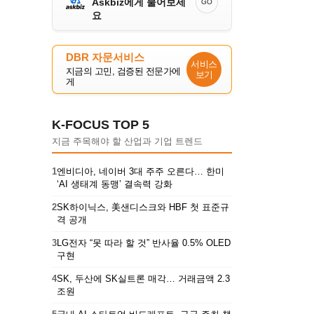
Askbiz에게 물어보세
GO
요
DBR 자문서비스
서비스
지금의 고민, 검증된 전문가에
보기
게
K-FOCUS TOP 5
지금 주목해야 할 산업과 기업 트렌드
1
엔비디아, 네이버 3대 주주 오른다… 한미
‘AI 생태계 동맹’ 결속력 강화
2
SK하이닉스, 美샌디스크와 HBF 첫 표준규
격 공개
3
LG전자 “못 따라 할 것” 반사율 0.5% OLED
구현
4
SK, 두산에 SK실트론 매각… 거래금액 2.3
조원