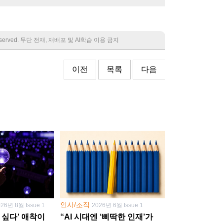
 reserved. 무단 전재, 재배포 및 AI학습 이용 금지
이전
목록
다음
인사/조직
026년 8월 Issue 1
2026년 6월 Issue 1
 싶다’ 애착이
“AI 시대엔 ‘삐딱한 인재’가