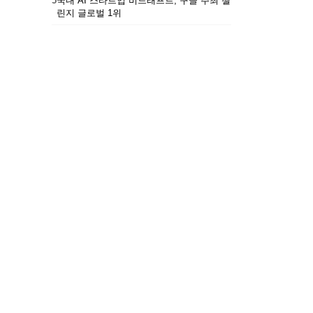
5
국내 AI 스타트업 비드래프트, 구글 주최 챌
린지 글로벌 1위