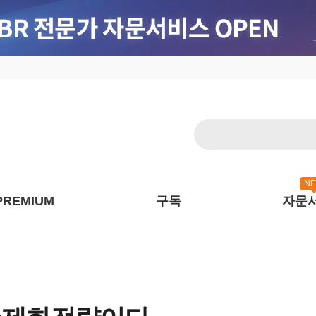
N
PREMIUM
구독
자문