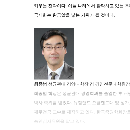
키우는 전략이다
.
이들 나라에서 활약하고 있는 우
국제화는 황금알을 낳는 거위가 될 것이다
.
최종범
성균관대 경영대학장 겸 경영전문대학원장
최종범 학장은 성균관대 경영학과를 졸업한 후 서
박사 학위를 받았다
.
뉴질랜드 오클랜드대 및 싱가
재무전공 교수로 재직하고 있다
.
한국증권학회장을
승인심사위원을 맡고 있다
.