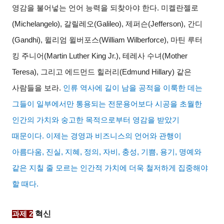
영감을 불어넣는 언어 능력을 되찾아야 한다
.
미켈란젤로
(Michelangelo),
갈릴레오
(Galileo),
제퍼슨
(Jefferson),
간디
(Gandhi),
윌리엄 윌버포스
(William Wilberforce),
마틴 루터
킹 주니어
(Martin Luther King Jr.),
테레사 수녀
(Mother
Teresa),
그리고 에드먼드 힐러리
(Edmund Hillary)
같은
사람들을 보라
.
인류 역사에 길이 남을 공적을 이룩한 데는
그들이 일부에서만 통용되는 전문용어보다 시공을 초월한
인간의 가치와 숭고한 목적으로부터 영감을 받았기
때문이다
.
이제는 경영과 비즈니스의 언어와 관행이
아름다움
,
진실
,
지혜
,
정의
,
자비
,
충성
,
기쁨
,
용기
,
명예와
같은 지칠 줄 모르는 인간적 가치에 더욱 철저하게 집중해야
할 때다
.
혁신
과제
2