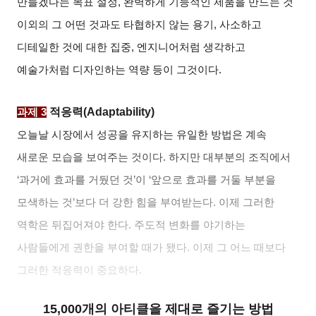
만들겠다는 목표 설정
,
완벽하게 기능적인 제품을 만드는 것
이외의 그 어떤 것과도 타협하지 않는 용기
,
사소하고
디테일한 것에 대한 집중
,
엔지니어처럼 생각하고
예술가처럼 디자인하는 역량 등이 그것이다
.
적응력
(Adaptability)
과제
3
오늘날 시장에서 성공을 유지하는 유일한 방법은 계속
새로운 모습을 보여주는 것이다
.
하지만 대부분의 조직에서
‘
과거에 효과를 거뒀던 것
’
이
‘
앞으로 효과를 거둘 부분을
모색하는 것
’
보다 더 강한 힘을 부여받는다
.
이제 그러한
역학은 뒤집어져야 한다
.
주도적 변화를 야기하는
사람들에게 권한을 부여할 때가 됐다
.
이제 그 어느 때보다
그러한 적응력이 중요하다
.
15,000개의 아티클을 제대로 즐기는 방법