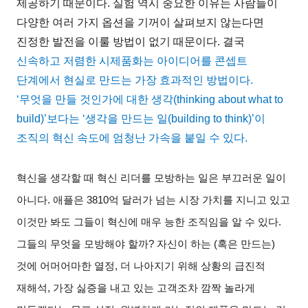
제공하기 때문이다
.
실험 역시 중요한 이유는 사람들이
다양한 여러 가지 옵션을 기꺼이 살펴보지 않는다면
진정한 발전을 이룰 방법이 없기 때문이다
.
결국
신속하고 저렴한 시제품화는 아이디어를 콘셉트
단계에서 현실로 만드는 가장 효과적인 방법이다
.
‘
무엇을 만들 것인가에 대한 생각
(thinking about what to
build)’
보다는
‘
생각을 만드는 일
(building to think)’
이
조직의 혁신 속도에 엄청난 가속을 붙일 수 있다
.
혁신을 생각할 때 혁신 리더를 모방하는 일은 부끄러운 일이
아니다
.
애플은
3810
억 달러가 넘는 시장 가치를 지니고 있고
이것만 봐도 그들이 혁신에 매우 능한 조직임을 알 수 있다
.
그들의 무엇을 모방해야 할까
?
자신이 하는
(
혹은 만드는
)
것에 어머어마한 열정
,
더 나아지기 위해 상황의 급진적
재해석
,
가장 싫증을 내고 있는 고객조차 깜짝 놀라게