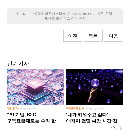
Copyright Ⓒ 동아비즈니스리뷰. All rights reserved. 무단 전재,
재배포 및 AI학습 이용 금지
이전
목록
다음
인기기사
경영전략
마케팅/세일즈
2026년 5월 Issue 2
2026년 8월 Issue 1
“AI 기업, B2C
‘내가 키워주고 싶다’
구독요금제로는 수익 한계
애착이 팬덤 씨앗 시간·감정
다른 사업 없이 AI 성장에만
쏟다 보면 ‘정체성