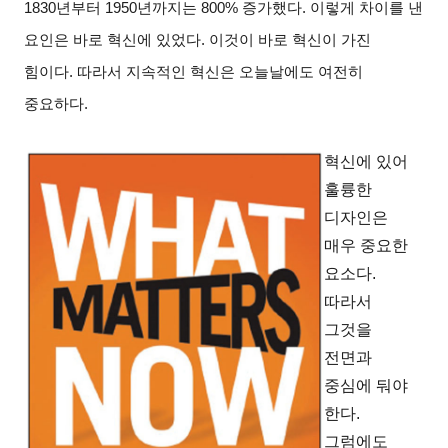
1830
년부터
1950
년까지는
800%
증가했다
.
이렇게 차이를 낸
요인은 바로 혁신에 있었다
.
이것이 바로 혁신이 가진
힘이다
.
따라서 지속적인 혁신은 오늘날에도 여전히
중요하다
.
혁신에 있어
훌륭한
디자인은
매우 중요한
요소다
.
따라서
그것을
전면과
중심에 둬야
한다
.
그럼에도