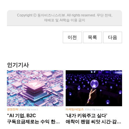
Copyright Ⓒ 동아비즈니스리뷰. All rights reserved. 무단 전재,
재배포 및 AI학습 이용 금지
이전
목록
다음
인기기사
경영전략
마케팅/세일즈
2026년 5월 Issue 2
2026년 8월 Issue 1
“AI 기업, B2C
‘내가 키워주고 싶다’
구독요금제로는 수익 한계
애착이 팬덤 씨앗 시간·감정
다른 사업 없이 AI 성장에만
쏟다 보면 ‘정체성