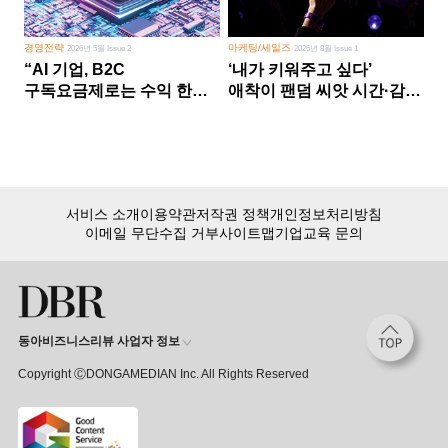
경영전략
마케팅/세일즈
2026년 5월 Issue 2
2026년 8월 Issue 1
“AI 기업, B2C
‘내가 키워주고 싶다’
구독요금제로는 수익 한계
애착이 팬덤 씨앗 시간·감정
다른 사업 없이 AI 성장에만
쏟다 보면 ‘정체성
의존 땐 위기”
공동체’로
서비스 소개
이용약관
저작권 정책
개인정보처리방침
이메일 무단수집 거부
사이트맵
기업교육 문의
동아비즈니스리뷰 사업자 정보
Copyright ⒸDONGAMEDIAN Inc. All Rights Reserved
회원 가입만 해도, DBR 월정액 서비스 첫 달 무료!
15,000여 건의 DBR 콘텐츠를
무제한으로 이용
하세요.