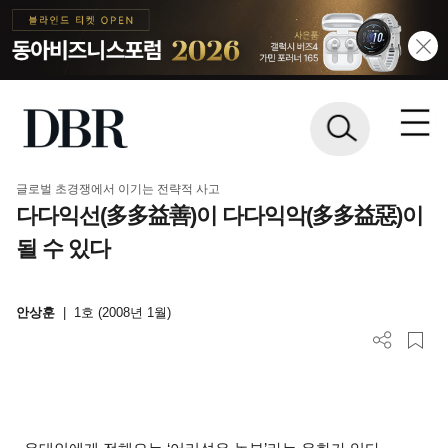
글로벌 초경쟁에서 이기는 전략적 사고
다다익선(多多益善)이 다다익악(多多益惡)이
될 수 있다
안상훈
|
1호 (2008년 1월)