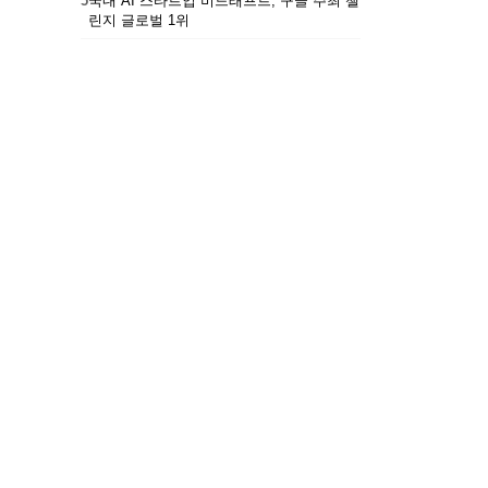
5
국내 AI 스타트업 비드래프트, 구글 주최 챌
린지 글로벌 1위