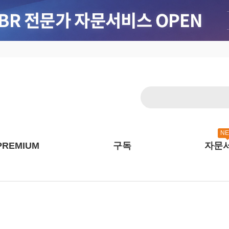
N
PREMIUM
구독
자문