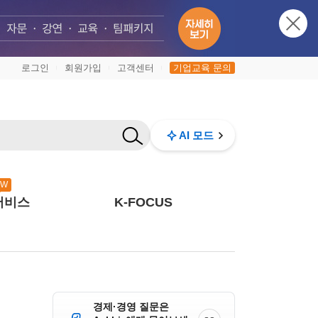
로그인
회원가입
고객센터
기업교육 문의
|
|
|
AI 모드
EW
서비스
K-FOCUS
경제·경영 질문은