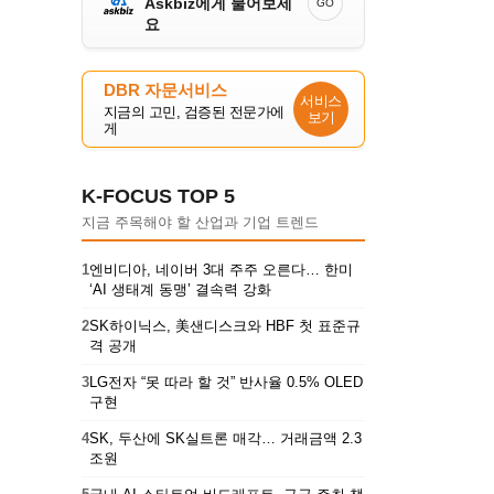
Askbiz에게 물어보세
GO
요
DBR 자문서비스
서비스
지금의 고민, 검증된 전문가에
보기
게
K-FOCUS TOP 5
지금 주목해야 할 산업과 기업 트렌드
1
엔비디아, 네이버 3대 주주 오른다… 한미
‘AI 생태계 동맹’ 결속력 강화
2
SK하이닉스, 美샌디스크와 HBF 첫 표준규
격 공개
3
LG전자 “못 따라 할 것” 반사율 0.5% OLED
구현
4
SK, 두산에 SK실트론 매각… 거래금액 2.3
조원