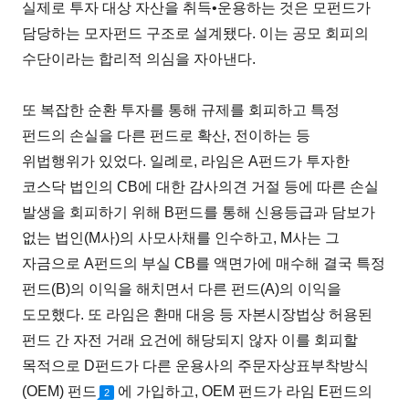
실제로 투자 대상 자산을 취득•운용하는 것은 모펀드가
담당하는 모자펀드 구조로 설계됐다. 이는 공모 회피의
수단이라는 합리적 의심을 자아낸다.
또 복잡한 순환 투자를 통해 규제를 회피하고 특정
펀드의 손실을 다른 펀드로 확산, 전이하는 등
위법행위가 있었다. 일례로, 라임은 A펀드가 투자한
코스닥 법인의 CB에 대한 감사의견 거절 등에 따른 손실
발생을 회피하기 위해 B펀드를 통해 신용등급과 담보가
없는 법인(M사)의 사모사채를 인수하고, M사는 그
자금으로 A펀드의 부실 CB를 액면가에 매수해 결국 특정
펀드(B)의 이익을 해치면서 다른 펀드(A)의 이익을
도모했다. 또 라임은 환매 대응 등 자본시장법상 허용된
펀드 간 자전 거래 요건에 해당되지 않자 이를 회피할
목적으로 D펀드가 다른 운용사의 주문자상표부착방식
(OEM) 펀드
에 가입하고, OEM 펀드가 라임 E펀드의
2