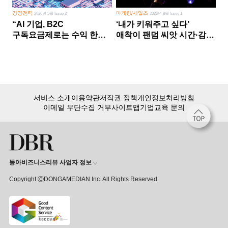
경영전략
마케팅/세일즈
2026년 5월 Issue 2
2026년 8월 Issue 1
“AI 기업, B2C
‘내가 키워주고 싶다’
구독요금제로는 수익 한계
애착이 팬덤 씨앗 시간·감정
다른 사업 없이 AI 성장에만
쏟다 보면 ‘정체성
의존 땐 위기”
공동체’로
서비스 소개
이용약관
저작권 정책
개인정보처리방침
이메일 무단수집 거부
사이트맵
기업교육 문의
동아비즈니스리뷰 사업자 정보
Copyright ⒸDONGAMEDIAN Inc. All Rights Reserved
회원 가입만 해도, DBR 월정액 서비스 첫 달 무료!
15,000여 건의 DBR 콘텐츠를
무제한으로 이용
하세요.
첫 달 무제한 이용