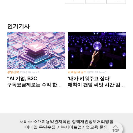
인기기사
경영전략
마케팅/세일즈
2026년 5월 Issue 2
2026년 8월 Issue 1
“AI 기업, B2C
‘내가 키워주고 싶다’
구독요금제로는 수익 한계
애착이 팬덤 씨앗 시간·감정
다른 사업 없이 AI 성장에만
쏟다 보면 ‘정체성
의존 땐 위기”
공동체’로
서비스 소개
이용약관
저작권 정책
개인정보처리방침
이메일 무단수집 거부
사이트맵
기업교육 문의