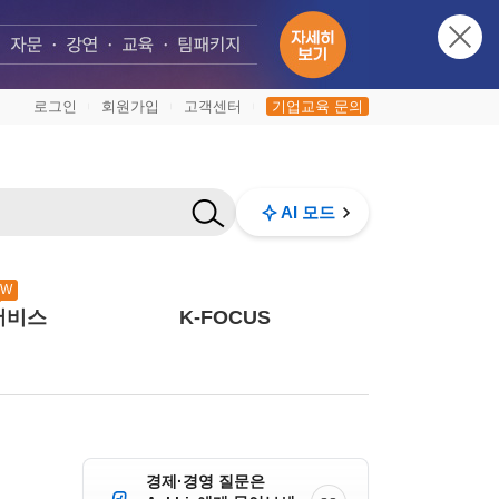
로그인
회원가입
고객센터
기업교육 문의
|
|
|
AI 모드
EW
서비스
K-FOCUS
경제·경영 질문은