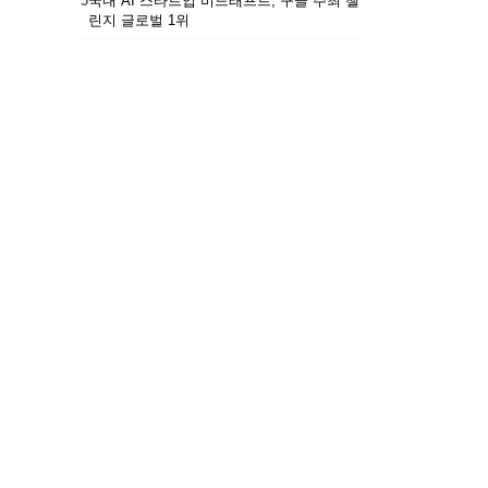
5
국내 AI 스타트업 비드래프트, 구글 주최 챌
린지 글로벌 1위