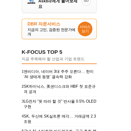
Askbiz에게 물어보세
GO
요
DBR 자문서비스
서비스
지금의 고민, 검증된 전문가에
보기
게
K-FOCUS TOP 5
지금 주목해야 할 산업과 기업 트렌드
1
엔비디아, 네이버 3대 주주 오른다… 한미
‘AI 생태계 동맹’ 결속력 강화
2
SK하이닉스, 美샌디스크와 HBF 첫 표준규
격 공개
3
LG전자 “못 따라 할 것” 반사율 0.5% OLED
구현
4
SK, 두산에 SK실트론 매각… 거래금액 2.3
조원