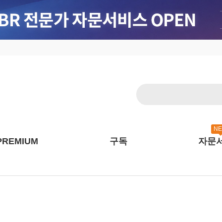
N
PREMIUM
구독
자문