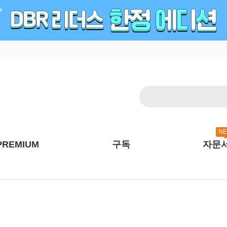
N
PREMIUM
구독
자문