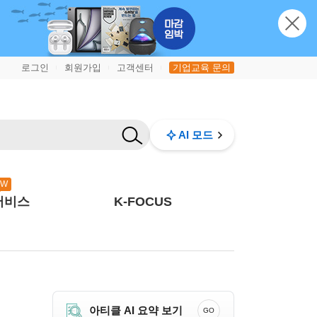
로그인
회원가입
고객센터
기업교육 문의
|
|
|
AI 모드
EW
서비스
K-FOCUS
아티클 AI 요약 보기
GO