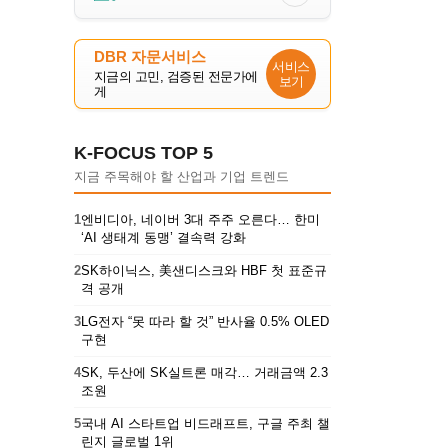
DBR 자문서비스
서비스
지금의 고민, 검증된 전문가에
보기
게
K-FOCUS TOP 5
지금 주목해야 할 산업과 기업 트렌드
1
엔비디아, 네이버 3대 주주 오른다… 한미
‘AI 생태계 동맹’ 결속력 강화
2
SK하이닉스, 美샌디스크와 HBF 첫 표준규
격 공개
3
LG전자 “못 따라 할 것” 반사율 0.5% OLED
구현
4
SK, 두산에 SK실트론 매각… 거래금액 2.3
조원
5
국내 AI 스타트업 비드래프트, 구글 주최 챌
린지 글로벌 1위