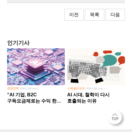
이전
목록
다음
인기기사
경영전략
스페셜리포트
2026년 5월 Issue 2
2026년 8월 Issue 1
“AI 기업, B2C
AI 시대, 철학이 다시
구독요금제로는 수익 한계
호출되는 이유
다른 사업 없이 AI 성장에만
의존 땐 위기”