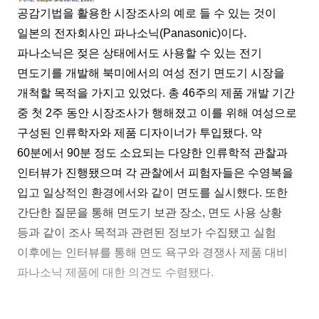
공감기법을 활용한 시장조사의 예로 들 수 있는 것이
일본의 전자회사인 파나소닉
(Panasonic)
이다
.
파나소닉은 젖은 상태에서도 사용할 수 있는 전기
면도기를 개발해 북미에서의 여성 전기 면도기 시장을
개척할 목적을 가지고 있었다
.
총
46
주의 제품 개발 기간
중 첫
2
주 동안 시장조사가 행해졌고 이를 위해 여성으로
구성된 인류학자와 제품 디자이너가 투입됐다
.
약
60
분에서
90
분 정도 소요되는 다양한 인류학적 관찰과
인터뷰가 진행됐으며 각 관찰에서 피험자들은 수영복을
입고 일상적인 환경에서와 같이 면도를 실시했다
.
또한
간단한 질문을 통해 면도기 보관 장소
,
면도 사용 상황
등과 같이 조사 목적과 관련된 정보가 수집됐고 실험
이후에는 인터뷰를 통해 면도 욕구와 경쟁사 제품 대비
파나소닉 제품에 대한 의견도 수렴됐다
.