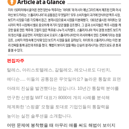
편집자주
탈레스
,
아리스토텔레스
,
갈릴레오
,
레오나르도 다빈치
,
에디슨
….
이들의 공통점은 무엇일까요
?
놀라운 통찰로 표면
아래의 진실을 발견했다는 점입니다
. 10
년간 통찰력 분야를
연구한 신병철
WIT
대표가
8000
여 개의 사례를 분석해
체계화한
‘
스핑클
’
모형을 토대로 기업인들의 통찰력을
높이는 실전 솔루션을 소개합니다
.
어떤 문제에 봉착했을 때 아무리 애를 써도 해법이 보이지