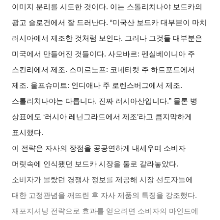
이미지 분리를 시도한 것이다
.
이는 스톨리치나야 보드카의
광고 슬로건에서 잘 드러난다
. “
미국산 보드카 대부분이 마치
러시아에서 제조한 것처럼 보인다
.
그러나 그것들 대부분은
미국에서 만들어진 것들이다
.
사모바르
:
펜실베이니아 주
스킨리에서 제조
.
스미르노프
:
코네티컷 주 하트포드에서
제조
.
울프슈미트
:
인디애나 주 로렌스버그에서 제조
.
스톨리치나야는 다릅니다
.
진짜 러시아산입니다
.”
물론 병
상표에도
‘
러시아 레닌그라드에서 제조
’
라고 큼지막하게
표시했다
.
이 전략은 자사의 장점을 공공연하게 내세우며 소비자
머릿속에 인식됐던 보드카 시장을 둘로 갈라놓았다
.
소비자가 몰랐던 경쟁사 정보를 제공해 시장 선도자들에
대한 고정관념을 깨뜨린 후 자사 제품의 특징을 강조했다
.
재포지셔닝 전략으로 효과를 얻으려면 소비자의 마인드에