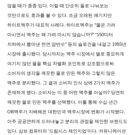
않을 때가 종종 있다
.
이럴 때 단순히 둘로 나눠보는
것만으로도 효과를 볼 수 있다
.
조금 오래된 얘기지만
하이트맥주가 대표적 사례다
.
하이트맥주는
“
물은 가려
마시면서 맥주는 왜 가려 마시지 않습니까
?” “150
미터
지하에서 뽑아낸 천연 암반수
”
등의 슬로건을 내걸고
1993
년
시장에 출시됐다
.
당시까지는 맥주 시장에서 별로 중요하게
여기지 않던 물을 핵심 차별화 포인트로 강조함으로써
소비자의 생각을 깨끗한 물로 만든 맥주와 그렇지 않은
맥주로 분리했다
.
그 결과 소비자 인식 상에
2
가지 맥주가
존재하게 됐다
.
소비자는 이 중 어떤 맥주를 마실까
?
당연히
깨끗한 물로 만든 맥주를 선택했다
.
이를 통해 수십 년간
OB
맥주가 지배해온 대한민국 맥주시장에 변화가 시작됐다
.
아주 공공연하게 드러내놓고 분리의 관점을 제안한 브랜드도
있다
.
삼보 컴퓨터의
‘
드림시스 체인지업
’
이다
.
커뮤니케이션