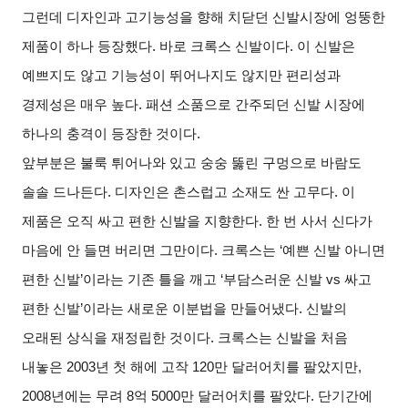
그런데 디자인과 고기능성을 향해 치닫던 신발시장에 엉뚱한
제품이 하나 등장했다
.
바로 크록스 신발이다
.
이 신발은
예쁘지도 않고 기능성이 뛰어나지도 않지만 편리성과
경제성은 매우 높다
.
패션 소품으로 간주되던 신발 시장에
하나의 충격이 등장한 것이다
.
앞부분은 불룩 튀어나와 있고 숭숭 뚫린 구멍으로 바람도
솔솔 드나든다
.
디자인은 촌스럽고 소재도 싼 고무다
.
이
제품은 오직 싸고 편한 신발을 지향한다
.
한 번 사서 신다가
마음에 안 들면 버리면 그만이다
.
크록스는
‘
예쁜 신발 아니면
편한 신발
’
이라는 기존 틀을 깨고
‘
부담스러운 신발
vs
싸고
편한 신발
’
이라는 새로운 이분법을 만들어냈다
.
신발의
오래된 상식을 재정립한 것이다
.
크록스는 신발을 처음
내놓은
2003
년 첫 해에 고작
120
만 달러어치를 팔았지만
,
2008
년에는 무려
8
억
5000
만 달러어치를 팔았다
.
단기간에