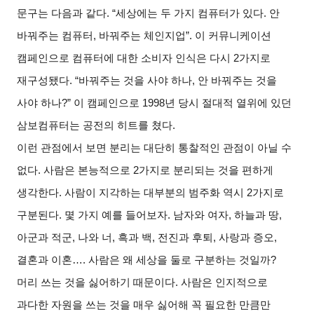
문구는 다음과 같다
. “
세상에는 두 가지 컴퓨터가 있다
.
안
바꿔주는 컴퓨터
,
바꿔주는 체인지업
”.
이 커뮤니케이션
캠페인으로 컴퓨터에 대한 소비자 인식은 다시
2
가지로
재구성됐다
. “
바꿔주는 것을 사야 하나
,
안 바꿔주는 것을
사야 하나
?”
이 캠페인으로
1998
년 당시 절대적 열위에 있던
삼보컴퓨터는 공전의 히트를 쳤다
.
이런 관점에서 보면 분리는 대단히 통찰적인 관점이 아닐 수
없다
.
사람은 본능적으로
2
가지로 분리되는 것을 편하게
생각한다
.
사람이 지각하는 대부분의 범주화 역시
2
가지로
구분된다
.
몇 가지 예를 들어보자
.
남자와 여자
,
하늘과 땅
,
아군과 적군
,
나와 너
,
흑과 백
,
전진과 후퇴
,
사랑과 증오
,
결혼과 이혼
….
사람은 왜 세상을 둘로 구분하는 것일까
?
머리 쓰는 것을 싫어하기 때문이다
.
사람은 인지적으로
과다한 자원을 쓰는 것을 매우 싫어해 꼭 필요한 만큼만