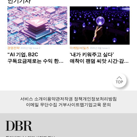
인기기사
경영전략
마케팅/세일즈
2026년 5월 Issue 2
2026년 8월 Issue 1
“AI 기업, B2C
‘내가 키워주고 싶다’
구독요금제로는 수익 한계
애착이 팬덤 씨앗 시간·감정
다른 사업 없이 AI 성장에만
쏟다 보면 ‘정체성
의존 땐 위기”
공동체’로
서비스 소개
이용약관
저작권 정책
개인정보처리방침
이메일 무단수집 거부
사이트맵
기업교육 문의