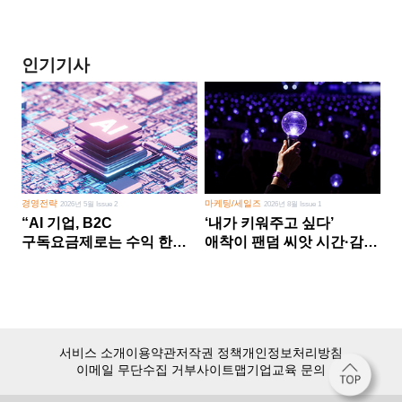
인기기사
경영전략
마케팅/세일즈
2026년 5월 Issue 2
2026년 8월 Issue 1
“AI 기업, B2C
‘내가 키워주고 싶다’
구독요금제로는 수익 한계
애착이 팬덤 씨앗 시간·감정
다른 사업 없이 AI 성장에만
쏟다 보면 ‘정체성
의존 땐 위기”
공동체’로
서비스 소개
이용약관
저작권 정책
개인정보처리방침
이메일 무단수집 거부
사이트맵
기업교육 문의