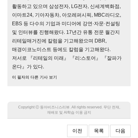
활동하고 있으며 삼성전자, LG전자, 신세계백화점,
이마트24, 기아자동차, 아모레퍼시픽, MBC라디오,
EBS 등 다수의 기업과 미디어에 강연·자문·컨설팅
및 인터뷰를 진행해왔다. 17년간 유통 전문 월간지
리테일매거진에 칼럼을 기고해왔으며 DBR,
매경이코노미스트 등에도 칼럼을 기고해왔다.
저서로 『리테일의 미래』 『리:스토어』 『잘파가
온다』가 있다.
이 필자의 다른 기사 보기
Copyright Ⓒ 동아비즈니스리뷰. All rights reserved. 무단 전재,
재배포 및 AI학습 이용 금지
이전
목록
다음