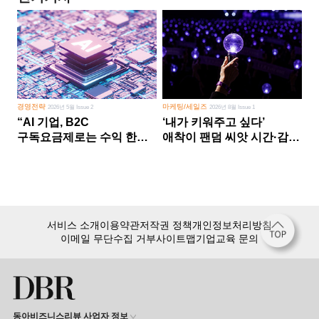
경영전략
마케팅/세일즈
2026년 5월 Issue 2
2026년 8월 Issue 1
“AI 기업, B2C
‘내가 키워주고 싶다’
구독요금제로는 수익 한계
애착이 팬덤 씨앗 시간·감정
다른 사업 없이 AI 성장에만
쏟다 보면 ‘정체성
의존 땐 위기”
공동체’로
서비스 소개
이용약관
저작권 정책
개인정보처리방침
이메일 무단수집 거부
사이트맵
기업교육 문의
동아비즈니스리뷰 사업자 정보